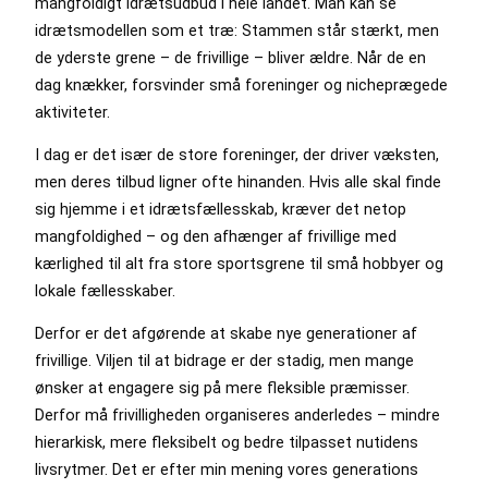
mangfoldigt idrætsudbud i hele landet. Man kan se
idrætsmodellen som et træ: Stammen står stærkt, men
de yderste grene – de frivillige – bliver ældre. Når de en
dag knækker, forsvinder små foreninger og nicheprægede
aktiviteter.
I dag er det især de store foreninger, der driver væksten,
men deres tilbud ligner ofte hinanden. Hvis alle skal finde
sig hjemme i et idrætsfællesskab, kræver det netop
mangfoldighed – og den afhænger af frivillige med
kærlighed til alt fra store sportsgrene til små hobbyer og
lokale fællesskaber.
Derfor er det afgørende at skabe nye generationer af
frivillige. Viljen til at bidrage er der stadig, men mange
ønsker at engagere sig på mere fleksible præmisser.
Derfor må frivilligheden organiseres anderledes – mindre
hierarkisk, mere fleksibelt og bedre tilpasset nutidens
livsrytmer. Det er efter min mening vores generations