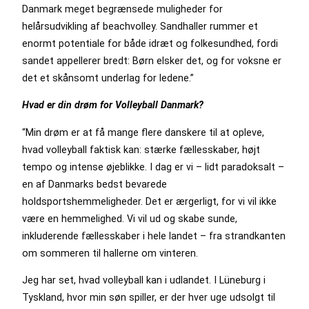
Danmark meget begrænsede muligheder for
helårsudvikling af beachvolley. Sandhaller rummer et
enormt potentiale for både idræt og folkesundhed, fordi
sandet appellerer bredt: Børn elsker det, og for voksne er
det et skånsomt underlag for ledene.”
Hvad er din drøm for Volleyball Danmark?
“Min drøm er at få mange flere danskere til at opleve,
hvad volleyball faktisk kan: stærke fællesskaber, højt
tempo og intense øjeblikke. I dag er vi – lidt paradoksalt –
en af Danmarks bedst bevarede
holdsportshemmeligheder. Det er ærgerligt, for vi vil ikke
være en hemmelighed. Vi vil ud og skabe sunde,
inkluderende fællesskaber i hele landet – fra strandkanten
om sommeren til hallerne om vinteren.
Jeg har set, hvad volleyball kan i udlandet. I Lüneburg i
Tyskland, hvor min søn spiller, er der hver uge udsolgt til