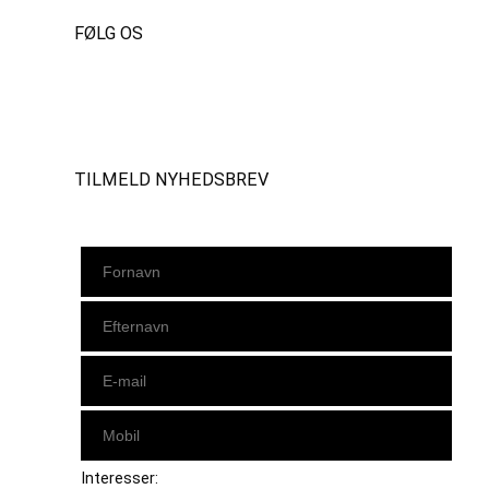
FØLG OS
Instagram
https://www.facebook.com/danishbeachvolleytour
LinkedIn
TILMELD NYHEDSBREV
Interesser: