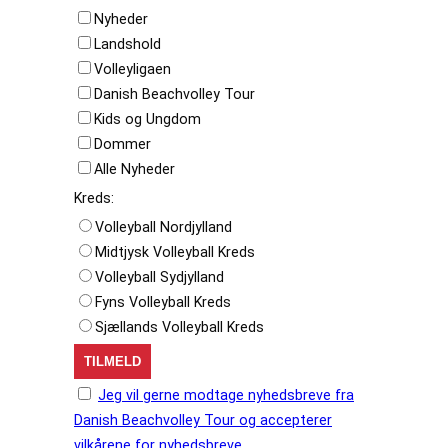
Nyheder
Landshold
Volleyligaen
Danish Beachvolley Tour
Kids og Ungdom
Dommer
Alle Nyheder
Kreds:
Volleyball Nordjylland
Midtjysk Volleyball Kreds
Volleyball Sydjylland
Fyns Volleyball Kreds
Sjællands Volleyball Kreds
Jeg vil gerne modtage nyhedsbreve fra
Danish Beachvolley Tour og accepterer
vilkårene for nyhedsbreve