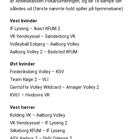
af Andelskassen Pokalturneringen, og de 16 kampe ser
således ud (første nævnte hold spiller på hjemmebane):
Vest kvinder
IF Lyseng – Ikast KFUM 2
VK Vendsyssel – Sønderborg VK
Volleyball Esbjerg – Aalborg Volley
Aalborg Volley 2 – Bedsted KFUM
Øst kvinder
Frederiksberg Volley – KSV
Team Køge 2 – VLI
Gentofte Volley Wildcard – Amager Volley 2
KV61 – Hvidovre VK
Vest herrer
Kolding VK – Aalborg Volley
VK Vendsyssel – IF Lyseng 2
Silkeborg KFUM – IF Lyseng
ASV Aarhus 2 – DHV Odense 2