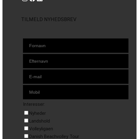
TILMELD NYHEDSBREV
Interesser:
Nyheder
Landshold
Volleyligaen
Danish Beachvolley Tour