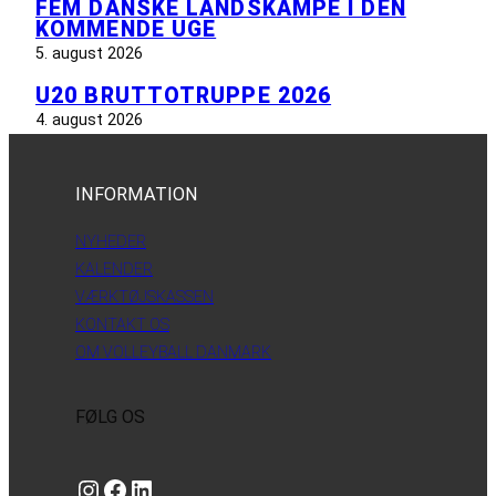
FEM DANSKE LANDSKAMPE I DEN
KOMMENDE UGE
5. august 2026
U20 BRUTTOTRUPPE 2026
4. august 2026
INFORMATION
NYHEDER
KALENDER
VÆRKTØJSKASSEN
KONTAKT OS
OM VOLLEYBALL DANMARK
FØLG OS
Instagram
https://www.facebook.com/danishbeachvolleytour
LinkedIn