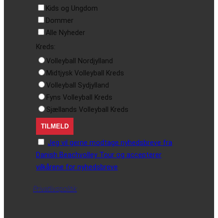
Kids og Ungdom
Dommer
Alle Nyheder
Kreds:
Volleyball Nordjylland
Midtjysk Volleyball Kreds
Volleyball Sydjylland
Fyns Volleyball Kreds
Sjællands Volleyball Kreds
Jeg vil gerne modtage nyhedsbreve fra
Danish Beachvolley Tour og accepterer
vilkårene for nyhedsbreve
Privatlivspolitik