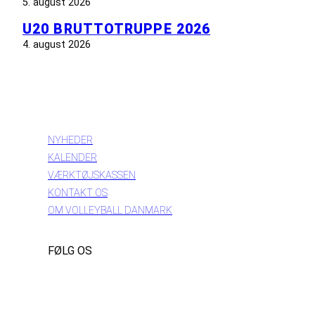
5. august 2026
U20 BRUTTOTRUPPE 2026
4. august 2026
INFORMATION
NYHEDER
KALENDER
VÆRKTØJSKASSEN
KONTAKT OS
OM VOLLEYBALL DANMARK
FØLG OS
Instagram
https://www.facebook.com/danishbeachvolleytour
LinkedIn