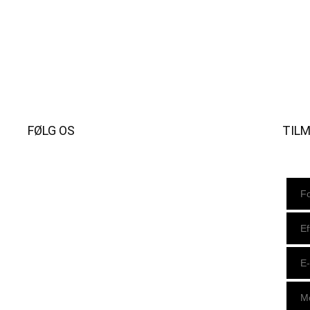
FØLG OS
TIL
Instagram
https://www.facebook.com/danishbeachvolleytour
LinkedIn