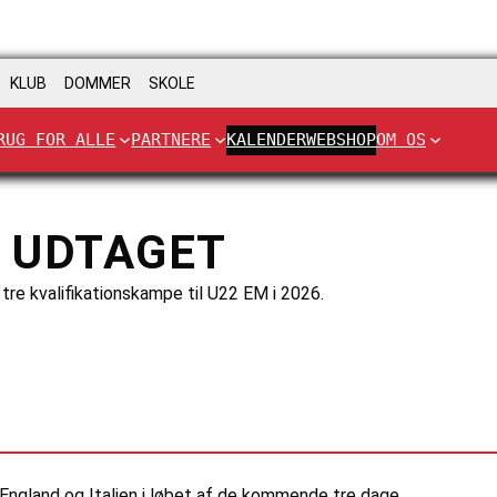
KLUB
DOMMER
SKOLE
RUG FOR ALLE
PARTNERE
KALENDER
WEBSHOP
OM OS
 UDTAGET
le tre kvalifikationskampe til U22 EM i 2026.
, England og Italien i løbet af de kommende tre dage.