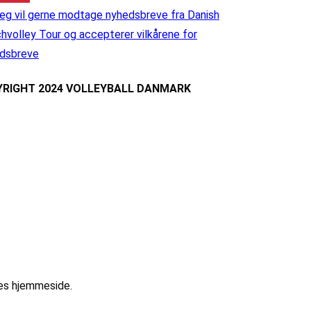
eg vil gerne modtage nyhedsbreve fra Danish
hvolley Tour og accepterer vilkårene for
dsbreve
RIGHT 2024 VOLLEYBALL DANMARK
res hjemmeside.