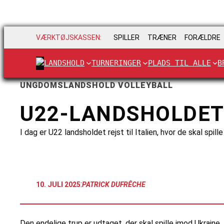
VÆRKTØJSKASSEN:
SPILLER
TRÆNER
FORÆLDRE
LANDSHOLD
TURNERINGER
PLADS TIL ALLE
B
UNGDOMSLANDSHOLD VOLLEYBALL
U22-LANDSHOLDET
I dag er U22 landsholdet rejst til Italien, hvor de skal spil
:
10. JULI 2025
PATRICK DUFRÊCHE
Den endelige trup er udtaget, der skal spille imod Ukraine