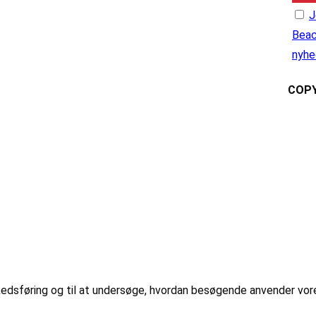
J
Beac
nyhe
COPY
markedsføring og til at undersøge, hvordan besøgende anvender vo