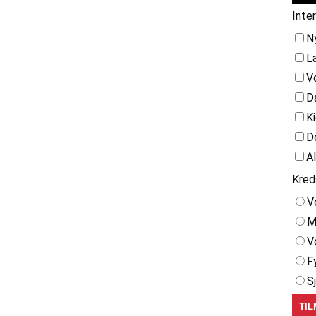
Inte
N
L
V
D
K
D
A
Kred
V
M
V
F
S