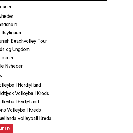
resser:
yheder
andshold
olleyligaen
anish Beachvolley Tour
ids og Ungdom
ommer
lle Nyheder
s:
olleyball Nordjylland
idtjysk Volleyball Kreds
olleyball Sydjylland
yns Volleyball Kreds
jællands Volleyball Kreds