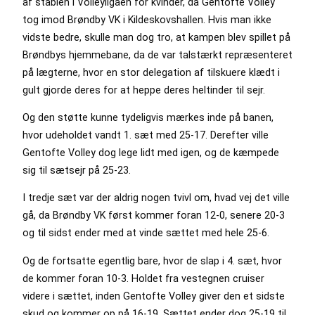
af stablen i Volleyligaen for kvinder, da Gentofte Volley
tog imod Brøndby VK i Kildeskovshallen. Hvis man ikke
vidste bedre, skulle man dog tro, at kampen blev spillet på
Brøndbys hjemmebane, da de var talstærkt repræsenteret
på lægterne, hvor en stor delegation af tilskuere klædt i
gult gjorde deres for at heppe deres heltinder til sejr.
Og den støtte kunne tydeligvis mærkes inde på banen,
hvor udeholdet vandt 1. sæt med 25-17. Derefter ville
Gentofte Volley dog lege lidt med igen, og de kæmpede
sig til sætsejr på 25-23.
I tredje sæt var der aldrig nogen tvivl om, hvad vej det ville
gå, da Brøndby VK først kommer foran 12-0, senere 20-3
og til sidst ender med at vinde sættet med hele 25-6.
Og de fortsatte egentlig bare, hvor de slap i 4. sæt, hvor
de kommer foran 10-3. Holdet fra vestegnen cruiser
videre i sættet, inden Gentofte Volley giver den et sidste
skud og kommer op på 16-19. Sættet ender dog 25-19 til