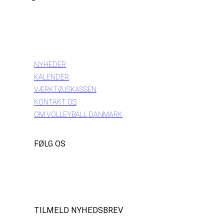
INFORMATION
NYHEDER
KALENDER
VÆRKTØJSKASSEN
KONTAKT OS
OM VOLLEYBALL DANMARK
FØLG OS
Instagram
https://www.facebook.com/danishbeachvolleytour
LinkedIn
TILMELD NYHEDSBREV