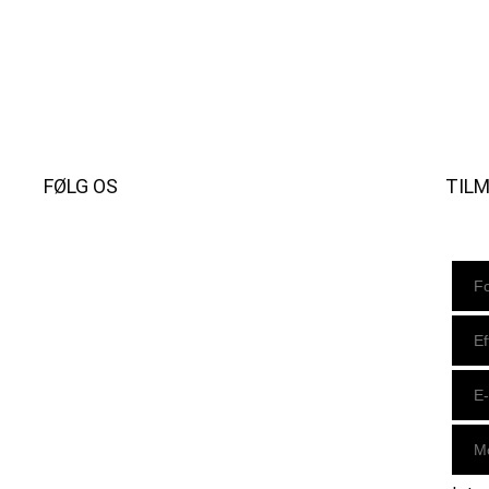
FØLG OS
TIL
Instagram
https://www.facebook.com/danishbeachvolleytour
LinkedIn