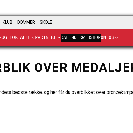
KLUB
DOMMER
SKOLE
RUG FOR ALLE
PARTNERE
KALENDER
WEBSHOP
OM OS
RBLIK OVER MEDALJE
R
 landets bedste række, og her får du overblikket over bronzeka