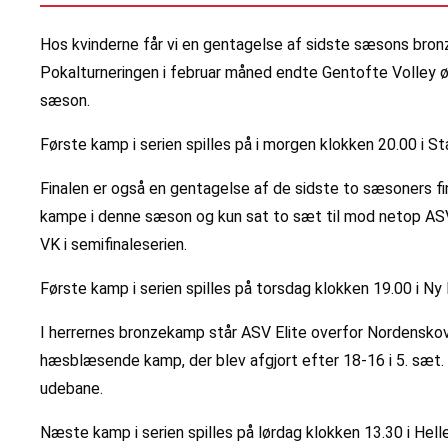
Hos kvinderne får vi en gentagelse af sidste sæsons bro
Pokalturneringen i februar måned endte Gentofte Volley øv
sæson.
Første kamp i serien spilles på i morgen klokken 20.00 i St
Finalen er også en gentagelse af de sidste to sæsoners fi
kampe i denne sæson og kun sat to sæt til mod netop ASV El
VK i semifinaleserien.
Første kamp i serien spilles på torsdag klokken 19.00 i Ny 
I herrernes bronzekamp står ASV Elite overfor Nordensko
hæsblæsende kamp, der blev afgjort efter 18-16 i 5. sæt. 
udebane.
Næste kamp i serien spilles på lørdag klokken 13.30 i Hell