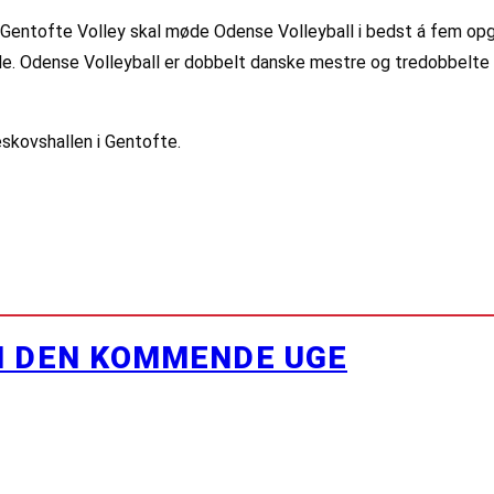
år Gentofte Volley skal møde Odense Volleyball i bedst á fem opgø
finale. Odense Volleyball er dobbelt danske mestre og tredobbel
eskovshallen i Gentofte.
I DEN KOMMENDE UGE