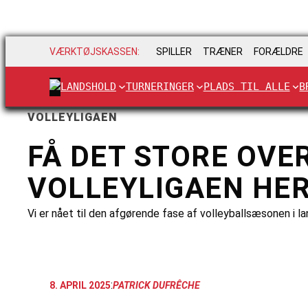
VÆRKTØJSKASSEN:
SPILLER
TRÆNER
FORÆLDRE
LANDSHOLD
TURNERINGER
PLADS TIL ALLE
B
VOLLEYLIGAEN
FÅ DET STORE OVE
VOLLEYLIGAEN HE
Vi er nået til den afgørende fase af volleyballsæsonen i
:
8. APRIL 2025
PATRICK DUFRÊCHE