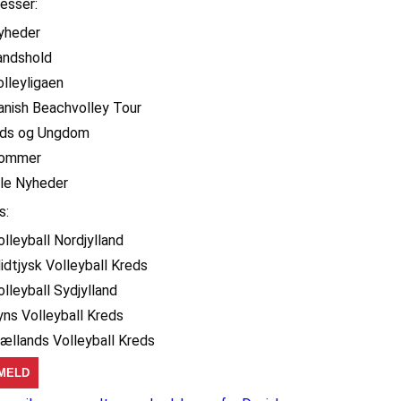
resser:
yheder
andshold
olleyligaen
anish Beachvolley Tour
ids og Ungdom
ommer
lle Nyheder
s:
olleyball Nordjylland
idtjysk Volleyball Kreds
olleyball Sydjylland
yns Volleyball Kreds
jællands Volleyball Kreds