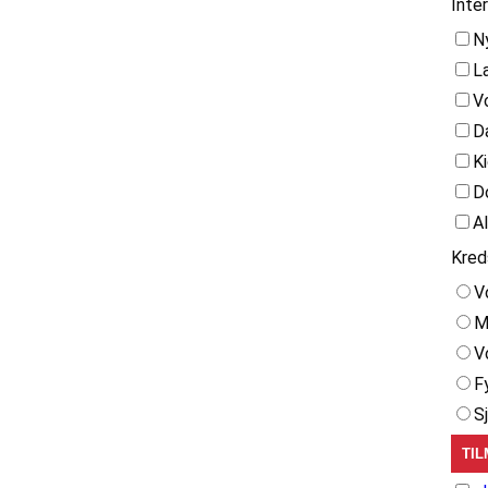
Inte
N
L
V
D
K
D
A
Kred
V
M
V
F
S