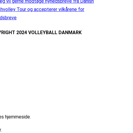
eg vil gerne modtage nyhedsbreve fra Danish
hvolley Tour og accepterer vilkårene for
dsbreve
RIGHT 2024 VOLLEYBALL DANMARK
res hjemmeside.
.