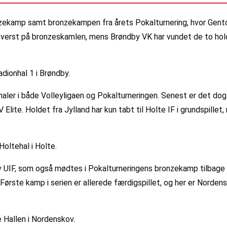
nzekamp samt bronzekampen fra årets Pokalturnering, hvor Gent
erst på bronzeskamlen, mens Brøndby VK har vundet de to holds 
adionhal 1 i Brøndby.
naler i både Volleyligaen og Pokalturneringen. Senest er det dog
ite. Holdet fra Jylland har kun tabt til Holte IF i grundspille
Holtehal i Holte.
v UIF, som også mødtes i Pokalturneringens bronzekamp tilbage 
Første kamp i serien er allerede færdigspillet, og her er Norde
e Hallen i Nordenskov.