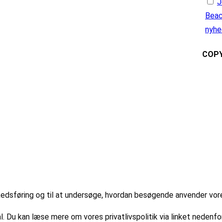
J
Beac
nyhe
COPY
markedsføring og til at undersøge, hvordan besøgende anvender vo
l. Du kan læse mere om vores privatlivspolitik via linket nedenfor