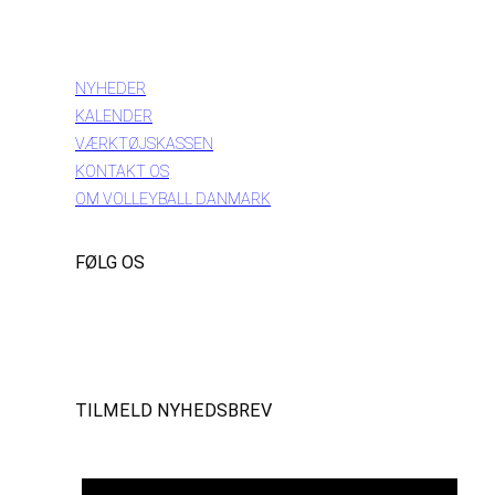
INFORMATION
NYHEDER
KALENDER
VÆRKTØJSKASSEN
KONTAKT OS
OM VOLLEYBALL DANMARK
FØLG OS
Instagram
https://www.facebook.com/danishbeachvolleytour
LinkedIn
TILMELD NYHEDSBREV