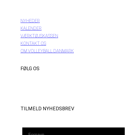
INFORMATION
NYHEDER
KALENDER
VÆRKTØJSKASSEN
KONTAKT OS
OM VOLLEYBALL DANMARK
FØLG OS
Instagram
https://www.facebook.com/danishbeachvolleytour
LinkedIn
TILMELD NYHEDSBREV