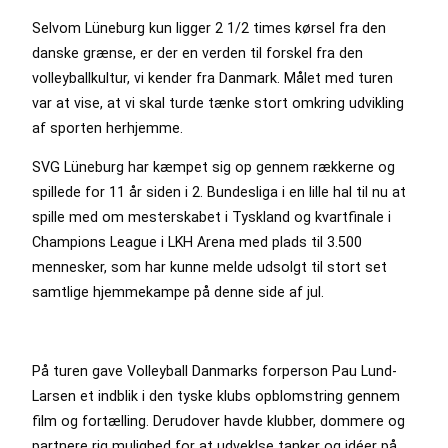
Selvom Lüneburg kun ligger 2 1/2 times kørsel fra den
danske grænse, er der en verden til forskel fra den
volleyballkultur, vi kender fra Danmark. Målet med turen
var at vise, at vi skal turde tænke stort omkring udvikling
af sporten herhjemme.
SVG Lüneburg har kæmpet sig op gennem rækkerne og
spillede for 11 år siden i 2. Bundesliga i en lille hal til nu at
spille med om mesterskabet i Tyskland og kvartfinale i
Champions League i LKH Arena med plads til 3.500
mennesker, som har kunne melde udsolgt til stort set
samtlige hjemmekampe på denne side af jul.
På turen gave Volleyball Danmarks forperson Pau Lund-
Larsen et indblik i den tyske klubs opblomstring gennem
film og fortælling. Derudover havde klubber, dommere og
partnere rig mulighed for at udveklse tanker og idéer på