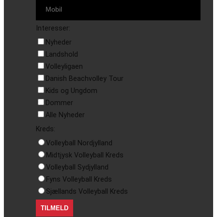
Interesser:
Nyheder
Landshold
Volleyligaen
Danish Beachvolley Tour
Kids og Ungdom
Dommer
Alle Nyheder
Kreds:
Volleyball Nordjylland
Midtjysk Volleyball Kreds
Volleyball Sydjylland
Fyns Volleyball Kreds
Sjællands Volleyball Kreds