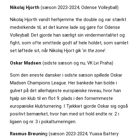
Nikolaj Hjorth
(sæson 2023-2024; Odense Volleyball)
Nikolaj Hjorth vandt herhjemme the double og var stærkt
medvirkende til, at det kunne lade sig gøre for Odense
Volleyball. Det gjorde han særligt sin vindermentalitet og
fight, som ofte smittede godt af hele holdet, som samlet
set løftede sit, når Nikolaj Hjort gik ’
in the zone
’.
Oskar Madsen
(sidste sæson og nu; VK Lvi Praha)
Som den eneste dansker i sidste sæson spillede Oskar
Madsen Champions League. Her bankede han bolde i
gulvet på det allerhøjeste europæiske niveau, hvor han
hjalp sin klub til en flot 9. plads i den fornemmeste
europæiske klubturnering. I Tjekkiet gjorde Oskar sig også
positivt bemærket, hvor han med sit hold endte nr. 2 i
ligaen og nr. 3 i pokalturneringen.
Rasmus Breunin
g (sæson 2023-2024; Yuasa Battery