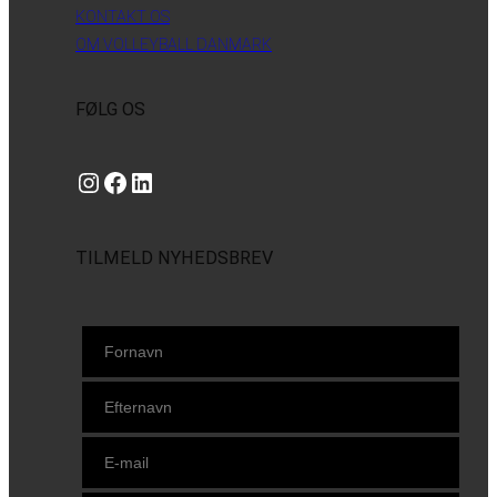
KONTAKT OS
OM VOLLEYBALL DANMARK
FØLG OS
Instagram
https://www.facebook.com/danishbeachvolleytour
LinkedIn
TILMELD NYHEDSBREV