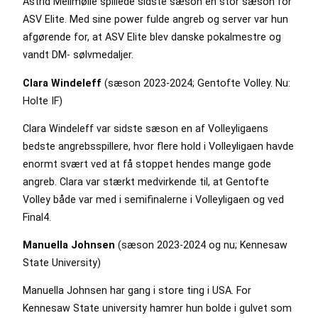
Astrid Mellmølle spillede sidste sæson en stor sæson for
ASV Elite. Med sine power fulde angreb og server var hun
afgørende for, at ASV Elite blev danske pokalmestre og
vandt DM- sølvmedaljer.
Clara Windeleff
(sæson 2023-2024; Gentofte Volley. Nu:
Holte IF)
Clara Windeleff var sidste sæson en af Volleyligaens
bedste angrebsspillere, hvor flere hold i Volleyligaen havde
enormt svært ved at få stoppet hendes mange gode
angreb. Clara var stærkt medvirkende til, at Gentofte
Volley både var med i semifinalerne i Volleyligaen og ved
Final4.
Manuella Johnsen
(sæson 2023-2024 og nu; Kennesaw
State University)
Manuella Johnsen har gang i store ting i USA. For
Kennesaw State university hamrer hun bolde i gulvet som