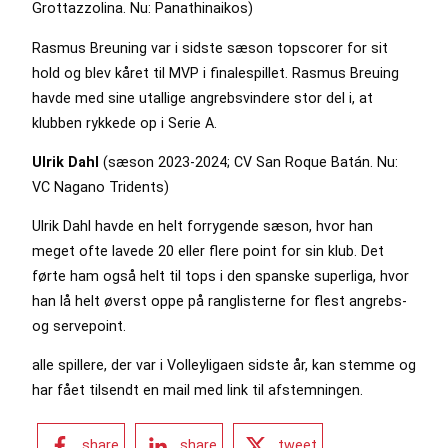
Grottazzolina. Nu: Panathinaikos)
Rasmus Breuning var i sidste sæson topscorer for sit
hold og blev kåret til MVP i finalespillet. Rasmus Breuing
havde med sine utallige angrebsvindere stor del i, at
klubben rykkede op i Serie A.
Ulrik Dahl
(sæson 2023-2024; CV San Roque Batán. Nu:
VC Nagano Tridents)
Ulrik Dahl havde en helt forrygende sæson, hvor han
meget ofte lavede 20 eller flere point for sin klub. Det
førte ham også helt til tops i den spanske superliga, hvor
han lå helt øverst oppe på ranglisterne for flest angrebs-
og servepoint.
alle spillere, der var i Volleyligaen sidste år, kan stemme og
har fået tilsendt en mail med link til afstemningen.
share
share
tweet