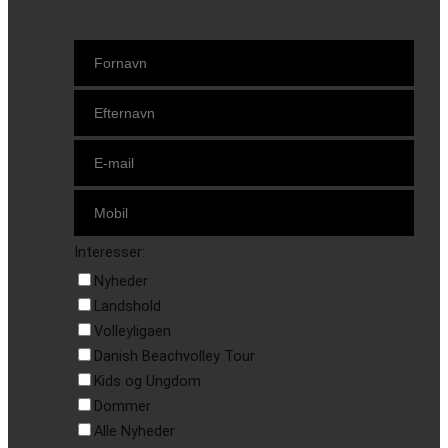
Interesser:
Nyheder
Landshold
Volleyligaen
Danish Beachvolley Tour
Kids og Ungdom
Dommer
Alle Nyheder