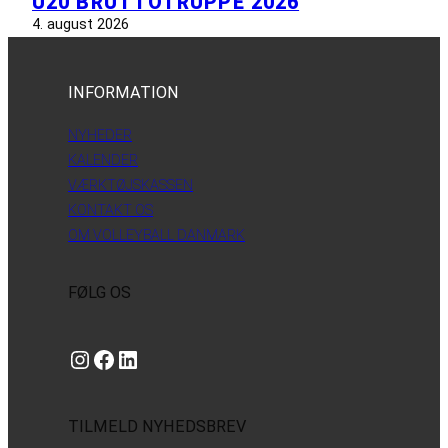
U20 BRUTTOTRUPPE 2026
4. august 2026
INFORMATION
NYHEDER
KALENDER
VÆRKTØJSKASSEN
KONTAKT OS
OM VOLLEYBALL DANMARK
FØLG OS
Instagram
https://www.facebook.com/danishbeachvolleytour
LinkedIn
TILMELD NYHEDSBREV