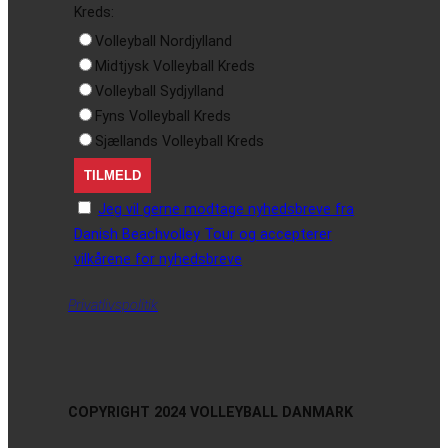
Kreds:
Volleyball Nordjylland
Midtjysk Volleyball Kreds
Volleyball Sydjylland
Fyns Volleyball Kreds
Sjællands Volleyball Kreds
Jeg vil gerne modtage nyhedsbreve fra
Danish Beachvolley Tour og accepterer
vilkårene for nyhedsbreve
Privatlivspolitik
COPYRIGHT 2024 VOLLEYBALL DANMARK