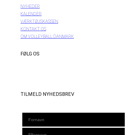
NYHEDER
KALENDER
VÆRKTØJSKASSEN
KONTAKT OS
OM VOLLEYBALL DANMARK
FØLG OS
Instagram
https://www.facebook.com/danishbeachvolleytour
LinkedIn
TILMELD NYHEDSBREV