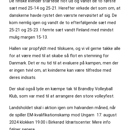
De finske kvinder startede flot ud og vandt de to første
sæt med 25-14 og 25-21. Herefter virkede det som om, at
danskerne havde rystet den værste nervøsitet af sig. De
kom nemlig igen og vandt de to efterfølgende sæt med
25-21 og 25-23. I femte sæt vandt Finland med mindst
mulig margen 15-13.
Hallen var propfyldt med tilskuere, og vi vil gerne takke alle
for at være med til at skabe så flot en stemning for
Danmark. Det er nu tid til at evaluere på kampen, men der
er ingen tvivl om, at kvinderne kan være tilfredse med
deres indsats.
Der skal også lyde en kæmpe tak til Brøndby Volleyball
Klub, som var med til at arrangere den store volleyfest.
Landsholdet skal i aktion igen om halvanden måned, når
de spiller EM-kvalifikationskamp mod Ungarn 17. august
2024 klokken 19.00 i Birkerød Idrætscenter. Mere info
følger senere.