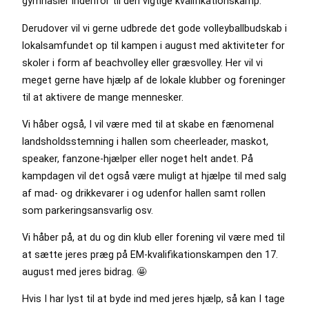
gymnasier indenfor til den vigtige kvalifikationskamp.
Derudover vil vi gerne udbrede det gode volleyballbudskab i
lokalsamfundet op til kampen i august med aktiviteter for
skoler i form af beachvolley eller græsvolley. Her vil vi
meget gerne have hjælp af de lokale klubber og foreninger
til at aktivere de mange mennesker.
Vi håber også, I vil være med til at skabe en fænomenal
landsholdsstemning i hallen som cheerleader, maskot,
speaker, fanzone-hjælper eller noget helt andet. På
kampdagen vil det også være muligt at hjælpe til med salg
af mad- og drikkevarer i og udenfor hallen samt rollen
som parkeringsansvarlig osv.
Vi håber på, at du og din klub eller forening vil være med til
at sætte jeres præg på EM-kvalifikationskampen den 17.
august med jeres bidrag. 🤩
Hvis I har lyst til at byde ind med jeres hjælp, så kan I tage