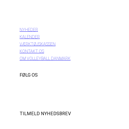
INFORMATION
NYHEDER
KALENDER
VÆRKTØJSKASSEN
KONTAKT OS
OM VOLLEYBALL DANMARK
FØLG OS
Instagram
https://www.facebook.com/danishbeachvolleytour
LinkedIn
TILMELD NYHEDSBREV