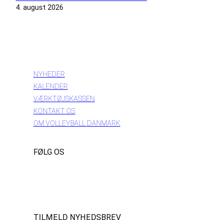
4. august 2026
INFORMATION
NYHEDER
KALENDER
VÆRKTØJSKASSEN
KONTAKT OS
OM VOLLEYBALL DANMARK
FØLG OS
Instagram
https://www.facebook.com/danishbeachvolleytour
LinkedIn
TILMELD NYHEDSBREV