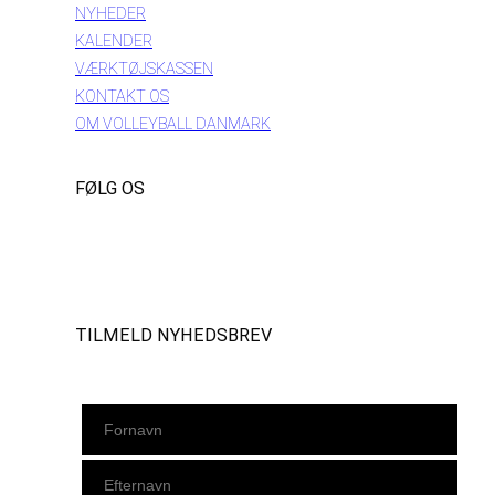
NYHEDER
KALENDER
VÆRKTØJSKASSEN
KONTAKT OS
OM VOLLEYBALL DANMARK
FØLG OS
Instagram
https://www.facebook.com/danishbeachvolleytour
LinkedIn
TILMELD NYHEDSBREV