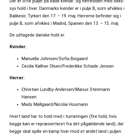
Der er otte puljer på både kvinde- og herresiden med seks-
syv hold i hver. Danmarks kvinder er i pulje B, som afvikles i
Balıkesir, Tyrkiet den 17. – 19. maj. Herrerne befinder sig i
pulje B, som afvikles i Madrid, Spanien den 13. – 15. maj.
De udtagede danske hold er:
Kvinder:
Manuella Johnsen/Sofia Bisgaard
Cecilie Køllner Olsen/Frederikke Schade Jensen
Herrer:
Christian Lundby Andersen/Marius Stenmann
Hansen
Mads Møllgaard/Nicolai Houmann
Hvert land har to hold med i turneringen (fire hold, hvis
begge køn er repræsenteret fra det pågældende land), der
begge skal spille en kamp hver mod et andet land i puljen.