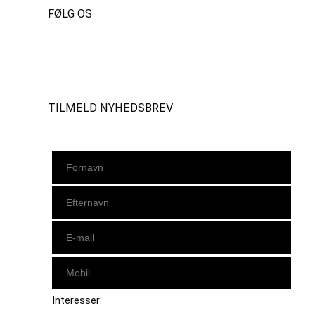
FØLG OS
Instagram
https://www.facebook.com/danishbeachvolleytour
LinkedIn
TILMELD NYHEDSBREV
Interesser: