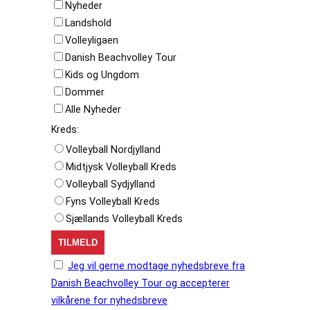
Nyheder
Landshold
Volleyligaen
Danish Beachvolley Tour
Kids og Ungdom
Dommer
Alle Nyheder
Kreds:
Volleyball Nordjylland
Midtjysk Volleyball Kreds
Volleyball Sydjylland
Fyns Volleyball Kreds
Sjællands Volleyball Kreds
Jeg vil gerne modtage nyhedsbreve fra
Danish Beachvolley Tour og accepterer
vilkårene for nyhedsbreve