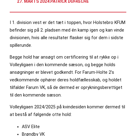
27. MARTS 2024
:
PATRICK DUFRÊCHE
I 1. division vest er det tæt i toppen, hvor Holstebro KFUM
befinder sig på 2. pladsen med én kamp igen og kan vinde
divisionen, hvis alle resultater flasker sig for dem i sidste
spillerunde.
Begge hold har ansøgt om certificering til at rykke op i
Volleyligaen i den kommende sæson, og begge holds
ansøgninger er blevet godkendt. For Farum-Holte 2’s
vedkommende ophører deres holdfællesskab, og holdet
tilfalder Farum VK, så de dermed er oprykningsberettiget
til den kommende sæson.
Volleyligaen 2024/2025 på kvindesiden kommer dermed til
at bestå af følgende otte hold:
ASV Elite
Brøndby VK