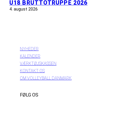
U18 BRUTTOTRUPPE 2026
4. august 2026
INFORMATION
NYHEDER
KALENDER
VÆRKTØJSKASSEN
KONTAKT OS
OM VOLLEYBALL DANMARK
FØLG OS
Instagram
https://www.facebook.com/danishbeachvolleytour
LinkedIn