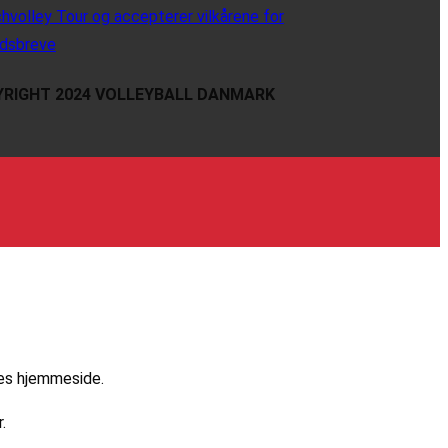
hvolley Tour og accepterer vilkårene for
dsbreve
RIGHT 2024 VOLLEYBALL DANMARK
res hjemmeside.
.