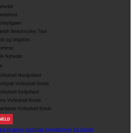
yheder
andshold
olleyligaen
anish Beachvolley Tour
ids og Ungdom
ommer
lle Nyheder
s:
olleyball Nordjylland
idtjysk Volleyball Kreds
olleyball Sydjylland
yns Volleyball Kreds
jællands Volleyball Kreds
eg vil gerne modtage nyhedsbreve fra Danish