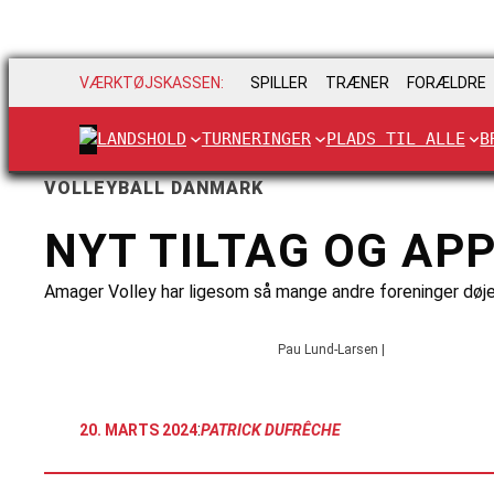
VÆRKTØJSKASSEN:
SPILLER
TRÆNER
FORÆLDRE
LANDSHOLD
TURNERINGER
PLADS TIL ALLE
B
VOLLEYBALL DANMARK
NYT TILTAG OG APP
Amager Volley har ligesom så mange andre foreninger døjet
Pau Lund-Larsen |
:
20. MARTS 2024
PATRICK DUFRÊCHE