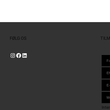
FØLG OS
TIL
Instagram
https://www.facebook.com/danishbeachvolleytour
LinkedIn
Inte