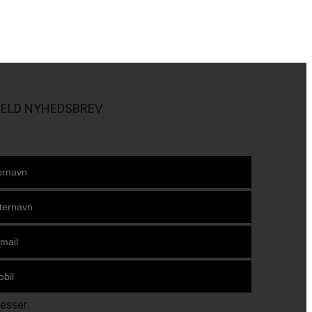
MELD NYHEDSBREV
resser: