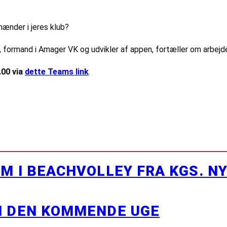
e hænder i jeres klub?
 formand i Amager VK og udvikler af appen, fortæller om arbejd
.00 via
dette
Teams
link
.
M I BEACHVOLLEY FRA KGS. N
I DEN KOMMENDE UGE