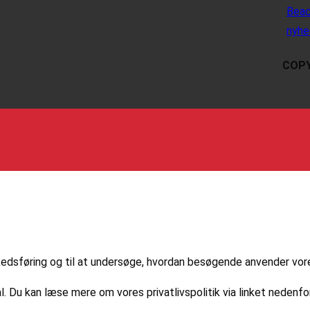
Beac
nyhe
COPY
markedsføring og til at undersøge, hvordan besøgende anvender vo
l. Du kan læse mere om vores privatlivspolitik via linket nedenfor