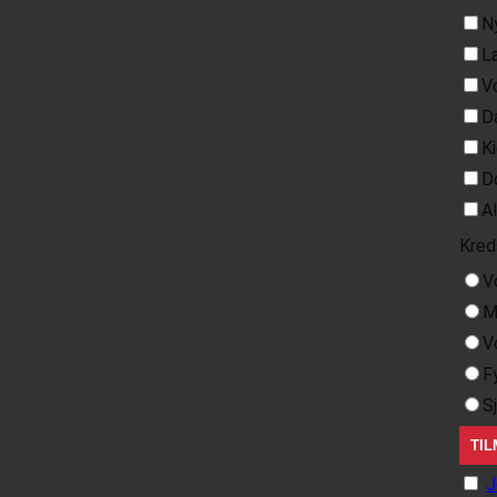
N
L
V
D
K
D
A
Kred
V
M
V
F
S
J