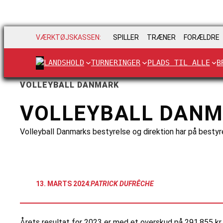
VÆRKTØJSKASSEN:
SPILLER
TRÆNER
FORÆLDRE
LANDSHOLD
TURNERINGER
PLADS TIL ALLE
B
VOLLEYBALL DANMARK
VOLLEYBALL DANM
Volleyball Danmarks bestyrelse og direktion har på best
:
13. MARTS 2024
PATRICK DUFRÊCHE
Årets resultat for 2023 er med et overskud på 291.855 kr. 