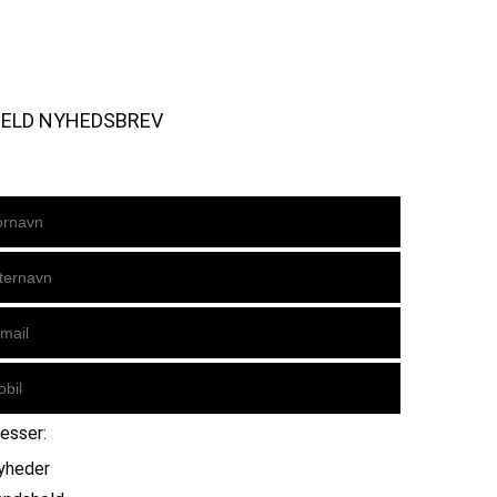
MELD NYHEDSBREV
resser:
yheder