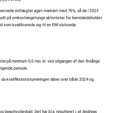
mercielle indtægter øget markant med 76%, så de i 2023
har budt på omkostningstunge aktiviteter for herrelandsholdet
d som kvalificerede sig til en EM-slutrunde.
tal på minimum 0,5 mio. kr. ved udgangen af den fireårige
ølgende periode.
 da kvalifikationsturneringen løber over både 2024 og
 beachvolleyball. Det har bl.a. resulteret i, at Andreas