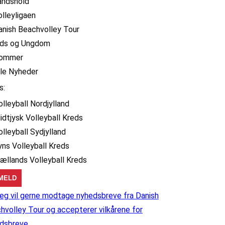
andshold
olleyligaen
anish Beachvolley Tour
ids og Ungdom
ommer
lle Nyheder
s:
olleyball Nordjylland
idtjysk Volleyball Kreds
olleyball Sydjylland
yns Volleyball Kreds
jællands Volleyball Kreds
eg vil gerne modtage nyhedsbreve fra Danish
hvolley Tour og accepterer vilkårene for
dsbreve