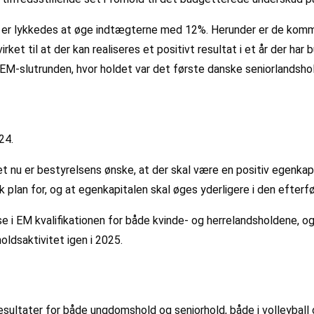
023 er lykkedes at øge indtægterne med 12%. Herunder er de kom
dvirket til at der kan realiseres et positivt resultat i et år der 
EM-slutrunden, hvor holdet var det første danske seniorlandshol
24.
 nu er bestyrelsens ønske, at der skal være en positiv egenkapi
plan for, og at egenkapitalen skal øges yderligere i den efterf
e i EM kvalifikationen for både kvinde- og herrelandsholdene, og
ldsaktivitet igen i 2025.
sultater for både ungdomshold og seniorhold, både i volleyball og