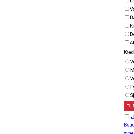
L
V
D
K
D
A
Kred
V
M
V
F
S
J
Beac
nyhe