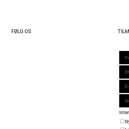
FØLG OS
TIL
Instagram
https://www.facebook.com/danishbeachvolleytour
LinkedIn
Inte
N