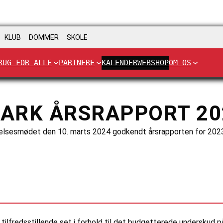
KLUB
DOMMER
SKOLE
RUG FOR ALLE
PARTNERE
KALENDER
WEBSHOP
OM OS
ARK ÅRSRAPPORT 20
yrelsesmødet den 10. marts 2024 godkendt årsrapporten for 202
tilfredsstillende set i forhold til det budgetterede underskud p