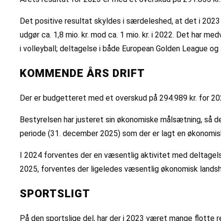
Det positive resultat skyldes i særdeleshed, at det i 2
udgør ca. 1,8 mio. kr. mod ca. 1 mio. kr. i 2022. Det har me
i volleyball; deltagelse i både European Golden League og 
KOMMENDE ÅRS DRIFT
Der er budgetteret med et overskud på 294.989 kr. for 20
Bestyrelsen har justeret sin økonomiske målsætning, så det
periode (31. december 2025) som der er lagt en økonomisk 
I 2024 forventes der en væsentlig aktivitet med deltagels
2025, forventes der ligeledes væsentlig økonomisk landsho
SPORTSLIGT
På den sportslige del, har der i 2023 været mange flotte re