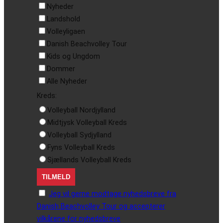
Nyheder
Landshold
Volleyligaen
Danish Beachvolley Tour
Kids og Ungdom
Dommer
Alle Nyheder
Kreds:
Volleyball Nordjylland
Midtjysk Volleyball Kreds
Volleyball Sydjylland
Fyns Volleyball Kreds
Sjællands Volleyball Kreds
Jeg vil gerne modtage nyhedsbreve fra
Danish Beachvolley Tour og accepterer
vilkårene for nyhedsbreve