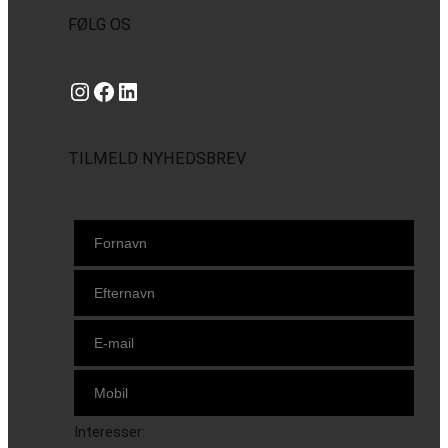
FØLG OS
Instagram
https://www.facebook.com/danishbeachvolleytour
LinkedIn
TILMELD NYHEDSBREV
Interesser: