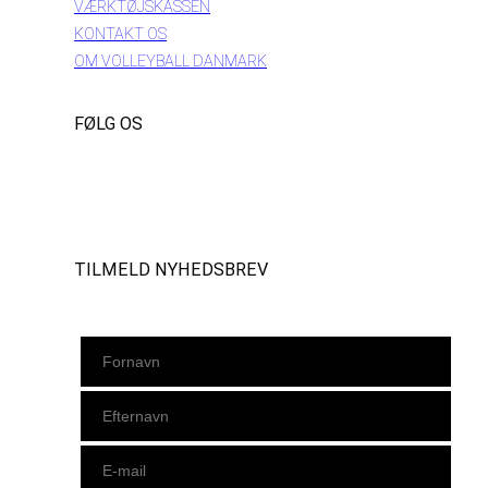
VÆRKTØJSKASSEN
KONTAKT OS
OM VOLLEYBALL DANMARK
FØLG OS
Instagram
https://www.facebook.com/danishbeachvolleytour
LinkedIn
TILMELD NYHEDSBREV