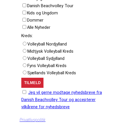
Danish Beachvolley Tour
Kids og Ungdom
Dommer
Alle Nyheder
Kreds:
Volleyball Nordjylland
Midtjysk Volleyball Kreds
Volleyball Sydjylland
Fyns Volleyball Kreds
Sjællands Volleyball Kreds
Jeg vil gerne modtage nyhedsbreve fra
Danish Beachvolley Tour og accepterer
vilkårene for nyhedsbreve
Privatlivspolitik