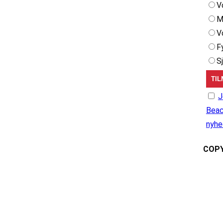
V
M
V
F
S
J
Beac
nyhe
COPY