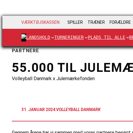
VÆRKTØJSKASSEN:
SPILLER
TRÆNER
FORÆLDRE
LANDSHOLD
TURNERINGER
PLADS TIL ALLE
B
PARTNERE
55.000 TIL JULE
Volleyball Danmark x Julemærkefonden
:
31. JANUAR 2024
VOLLEYBALL DANMARK
Gennem årene har vi sammen med vores partnere besøgt al