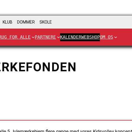
KLUB
DOMMER
SKOLE
RUG FOR ALLE
PARTNERE
KALENDER
WEBSHOP
OM OS
MÆRKEFONDEN
le 5 Julemærkehjem flere gange med vores Kidsvolley koncept,