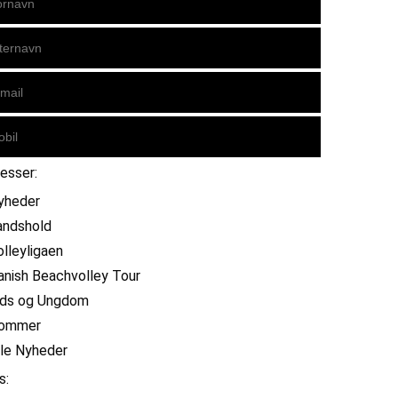
resser:
yheder
andshold
olleyligaen
anish Beachvolley Tour
ids og Ungdom
ommer
lle Nyheder
s: