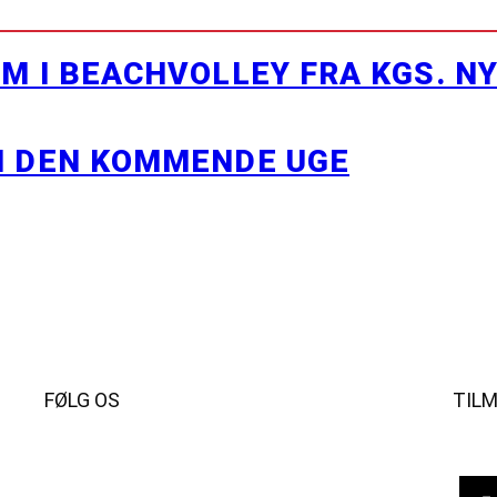
M I BEACHVOLLEY FRA KGS. N
I DEN KOMMENDE UGE
FØLG OS
TIL
Instagram
https://www.facebook.com/danishbeachvolleytour
LinkedIn