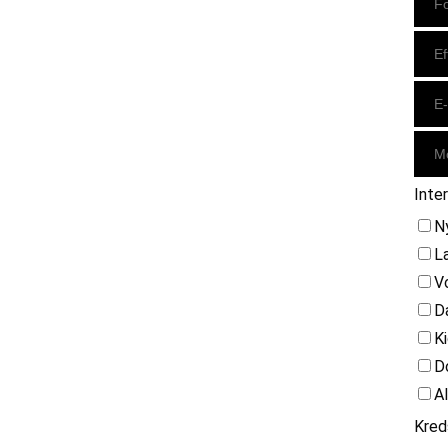
Inte
N
L
V
D
K
D
A
Kred