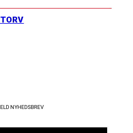
YTORV
MELD NYHEDSBREV