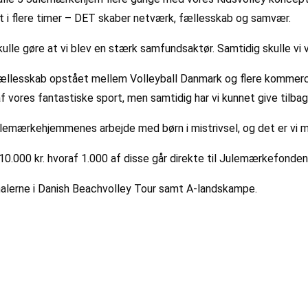
i flere timer – DET skaber netværk, fællesskab og samvær.
kulle gøre at vi blev en stærk samfundsaktør. Samtidig skulle vi
fællesskab opstået mellem Volleyball Danmark og flere kommerc
f vores fantastiske sport, men samtidig har vi kunnet give tilba
julemærkehjemmenes arbejde med børn i mistrivsel, og det er vi 
0.000 kr. hvoraf 1.000 af disse går direkte til Julemærkefonden
finalerne i Danish Beachvolley Tour samt A-landskampe.