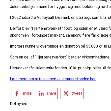
Julemærkehjemmene har hygget sig med bolden og nettet 
I 2022 søsatte Volleyball Danmark en strategi, som bl.a. s
Derfor blev “Hjertenetværket” født, og siden er et værdi
økonomien i forbundet markant, så endnu flere får glæde a
Imorges kunne vi overbringe en donation på 55.000 kr. til 
Som en del af “Hjertenetværket” betaler virksomhederne 1
Herudover får Julemærkefonden 10 kr. pr solgt billet til 
Læs mere om aftalen med Julemærkefonden her.
share
share
tweet
Del nyhed