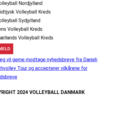
olleyball Nordjylland
idtjysk Volleyball Kreds
olleyball Sydjylland
yns Volleyball Kreds
jællands Volleyball Kreds
eg vil gerne modtage nyhedsbreve fra Danish
hvolley Tour og accepterer vilkårene for
dsbreve
RIGHT 2024 VOLLEYBALL DANMARK