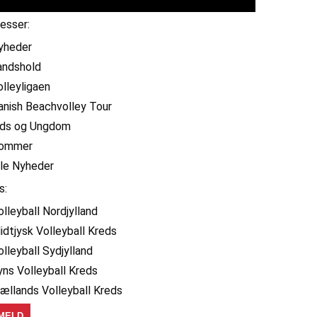
resser:
yheder
andshold
olleyligaen
anish Beachvolley Tour
ids og Ungdom
ommer
lle Nyheder
s:
olleyball Nordjylland
idtjysk Volleyball Kreds
olleyball Sydjylland
yns Volleyball Kreds
jællands Volleyball Kreds