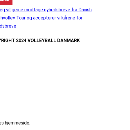
eg vil gerne modtage nyhedsbreve fra Danish
hvolley Tour og accepterer vilkårene for
dsbreve
RIGHT 2024 VOLLEYBALL DANMARK
res hjemmeside.