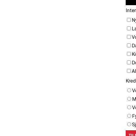
Inte
N
L
V
D
K
D
A
Kred
V
M
V
F
S