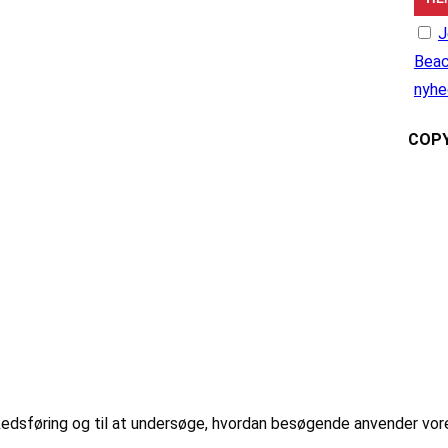
J
Beac
nyhe
COPY
markedsføring og til at undersøge, hvordan besøgende anvender vo