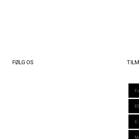
FØLG OS
TIL
Instagram
https://www.facebook.com/danishbeachvolleytour
LinkedIn