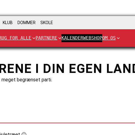
KLUB
DOMMER
SKOLE
RUG FOR ALLE
PARTNERE
KALENDER
WEBSHOP
OM OS
GRENE I DIN EGEN L
et meget begrænset parti.
 juletræet 🙂