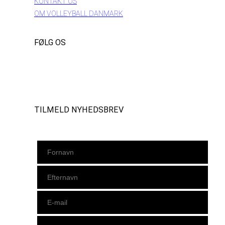
KONTAKT OS
OM VOLLEYBALL DANMARK
FØLG OS
Instagram
https://www.facebook.com/danishbeachvolleytour
LinkedIn
TILMELD NYHEDSBREV