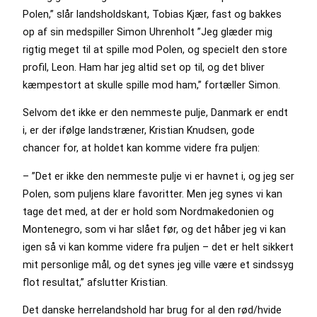
Polen,” slår landsholdskant, Tobias Kjær, fast og bakkes
op af sin medspiller Simon Uhrenholt ”Jeg glæder mig
rigtig meget til at spille mod Polen, og specielt den store
profil, Leon. Ham har jeg altid set op til, og det bliver
kæmpestort at skulle spille mod ham,” fortæller Simon.
Selvom det ikke er den nemmeste pulje, Danmark er endt
i, er der ifølge landstræner, Kristian Knudsen, gode
chancer for, at holdet kan komme videre fra puljen:
– ”Det er ikke den nemmeste pulje vi er havnet i, og jeg ser
Polen, som puljens klare favoritter. Men jeg synes vi kan
tage det med, at der er hold som Nordmakedonien og
Montenegro, som vi har slået før, og det håber jeg vi kan
igen så vi kan komme videre fra puljen – det er helt sikkert
mit personlige mål, og det synes jeg ville være et sindssyg
flot resultat,” afslutter Kristian.
Det danske herrelandshold har brug for al den rød/hvide