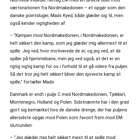
rød/hvide indleder nemlig EM med en direkte duel mod
værtsnationen fra Nordmakedonien – et opgør som den
danske pointsluger, Mads Kyed, både glæder sig til, men
også kender vigtigheden af:
– ”Kampen mod Nordmakedonien, i Nordmakedonien, er
helt sikkert den kamp, som jeg glæder mig allermest til at
spille. Jeg ved, hvor motiverede de er, og jeg ved, at de
spiller på hjemmebane, men jeg ved også, at det er en
rigtig vigtig kamp for os i forhold til at gå videre fra puljen.
Så det tror jeg helt sikkert bliver den sjoveste kamp at
spille,” fortæller Mads.
Danmark er endt i pulje C med Nordmakedonien, Tjekkiet,
Montenegro, Holland og Polen. Sidstnævnte har i den grad
gjort sig bemærket hos de danske drenge, der har puljens
allersidste opgør mod Polen som favorit frem mod EM-
slutrunden:
– ”Jeg glæder mig helt sikkert mest til at spille mod