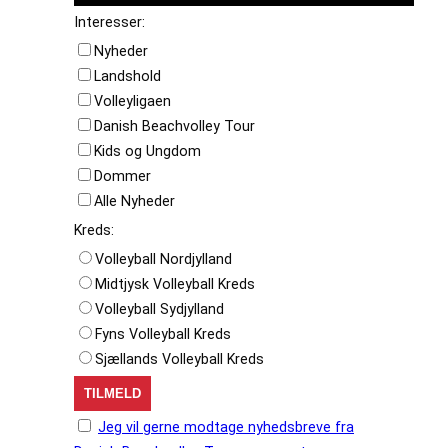
Interesser:
Nyheder
Landshold
Volleyligaen
Danish Beachvolley Tour
Kids og Ungdom
Dommer
Alle Nyheder
Kreds:
Volleyball Nordjylland
Midtjysk Volleyball Kreds
Volleyball Sydjylland
Fyns Volleyball Kreds
Sjællands Volleyball Kreds
Jeg vil gerne modtage nyhedsbreve fra