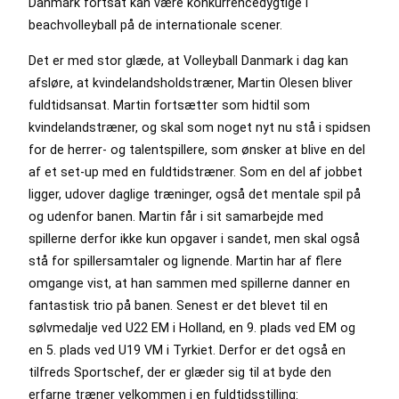
Danmark fortsat kan være konkurrencedygtige i
beachvolleyball på de internationale scener.
Det er med stor glæde, at Volleyball Danmark i dag kan
afsløre, at kvindelandsholdstræner, Martin Olesen bliver
fuldtidsansat. Martin fortsætter som hidtil som
kvindelandstræner, og skal som noget nyt nu stå i spidsen
for de herrer- og talentspillere, som ønsker at blive en del
af et set-up med en fuldtidstræner. Som en del af jobbet
ligger, udover daglige træninger, også det mentale spil på
og udenfor banen. Martin får i sit samarbejde med
spillerne derfor ikke kun opgaver i sandet, men skal også
stå for spillersamtaler og lignende. Martin har af flere
omgange vist, at han sammen med spillerne danner en
fantastisk trio på banen. Senest er det blevet til en
sølvmedalje ved U22 EM i Holland, en 9. plads ved EM og
en 5. plads ved U19 VM i Tyrkiet. Derfor er det også en
tilfreds Sportschef, der er glæder sig til at byde den
erfarne træner velkommen i en fuldtidsstilling: