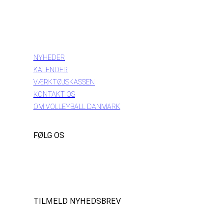
INFORMATION
NYHEDER
KALENDER
VÆRKTØJSKASSEN
KONTAKT OS
OM VOLLEYBALL DANMARK
FØLG OS
Instagram
https://www.facebook.com/danishbeachvolleytour
LinkedIn
TILMELD NYHEDSBREV