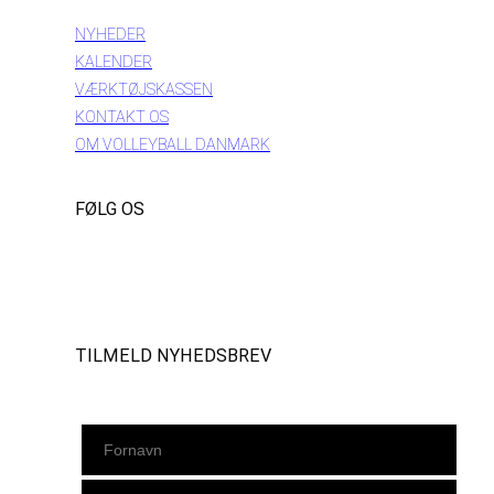
NYHEDER
KALENDER
VÆRKTØJSKASSEN
KONTAKT OS
OM VOLLEYBALL DANMARK
FØLG OS
Instagram
https://www.facebook.com/danishbeachvolleytour
LinkedIn
TILMELD NYHEDSBREV