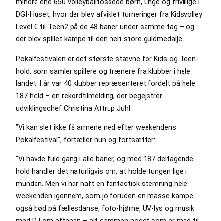
mindre end 650 volleyballtossede børn, unge og frivillige i
DGI-Huset, hvor der blev afviklet turneringer fra Kidsvolley
Level 0 til Teen2 på de 48 baner under samme tag – og
der blev spillet kampe til den helt store guldmedalje.
Pokalfestivalen er det største stævne for Kids og Teen-
hold, som samler spillere og trænere fra klubber i hele
landet. I år var 40 klubber repræsenteret fordelt på hele
187 hold – en rekordtilmelding, der begejstrer
udviklingschef Christina Attrup Juhl.
”Vi kan slet ikke få armene ned efter weekendens
Pokalfestival”, fortæller hun og fortsætter:
”Vi havde fuld gang i alle baner, og med 187 deltagende
hold handler det naturligvis om, at holde tungen lige i
munden. Men vi har haft en fantastisk stemning hele
weekenden igennem, som jo foruden en masse kampe
også bød på fællesdanse, foto-hjørne, UV-lys og musik
med DJ om aftenen – alt sammen noget som er med til