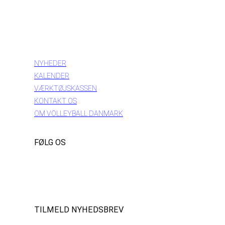
INFORMATION
NYHEDER
KALENDER
VÆRKTØJSKASSEN
KONTAKT OS
OM VOLLEYBALL DANMARK
FØLG OS
Instagram
https://www.facebook.com/danishbeachvolleytour
LinkedIn
TILMELD NYHEDSBREV