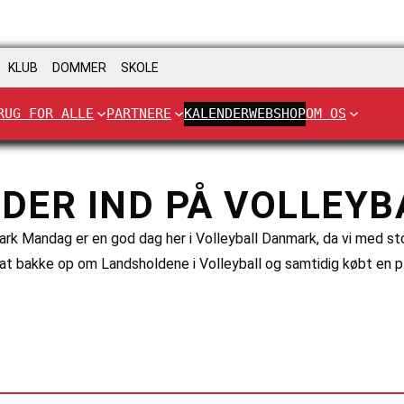
KLUB
DOMMER
SKOLE
RUG FOR ALLE
PARTNERE
KALENDER
WEBSHOP
OM OS
DER IND PÅ VOLLEY
mark Mandag er en god dag her i Volleyball Danmark, da vi med 
t at bakke op om Landsholdene i Volleyball og samtidig købt en p