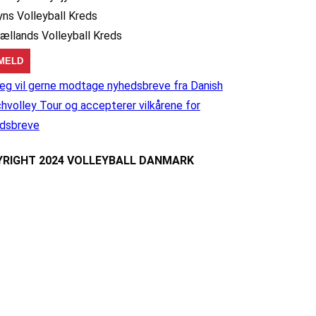
yns Volleyball Kreds
jællands Volleyball Kreds
eg vil gerne modtage nyhedsbreve fra Danish
hvolley Tour og accepterer vilkårene for
dsbreve
RIGHT 2024 VOLLEYBALL DANMARK