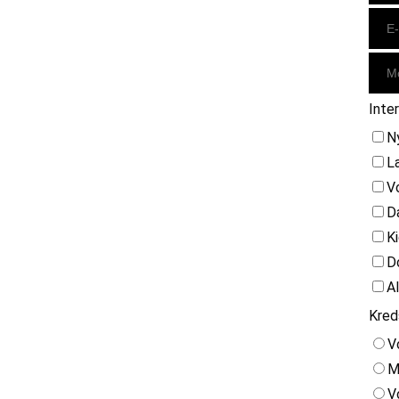
Inte
N
L
V
D
K
D
A
Kred
V
M
V