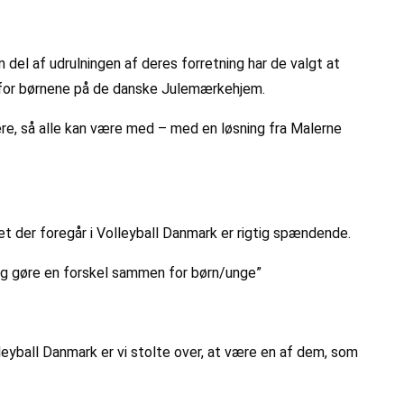
el af udrulningen af deres forretning har de valgt at
s for børnene på de danske Julemærkehjem.
ere, så alle kan være med – med en løsning fra Malerne
det der foregår i Volleyball Danmark er rigtig spændende.
og gøre en forskel sammen for børn/unge”
yball Danmark er vi stolte over, at være en af dem, som