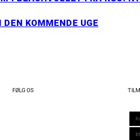
I DEN KOMMENDE UGE
FØLG OS
TIL
Instagram
https://www.facebook.com/danishbeachvolleytour
LinkedIn