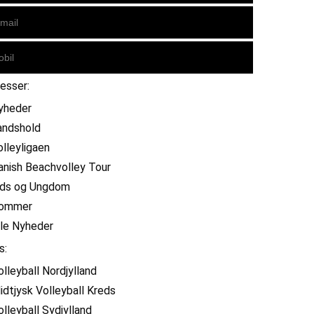
resser:
yheder
andshold
olleyligaen
anish Beachvolley Tour
ids og Ungdom
ommer
lle Nyheder
s:
olleyball Nordjylland
idtjysk Volleyball Kreds
olleyball Sydjylland