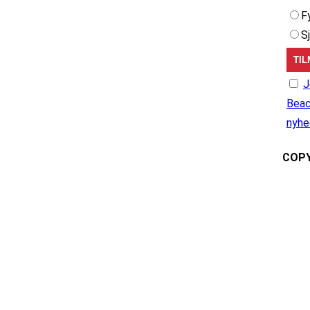
F
S
J
Beac
nyhe
COPY