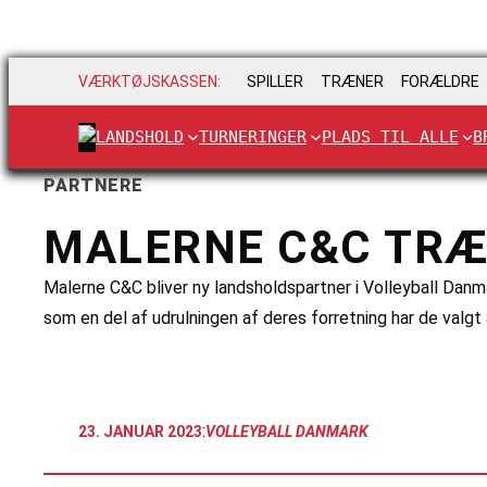
VÆRKTØJSKASSEN:
SPILLER
TRÆNER
FORÆLDRE
LANDSHOLD
TURNERINGER
PLADS TIL ALLE
B
PARTNERE
MALERNE C&C TRÆ
Malerne C&C bliver ny landsholdspartner i Volleyball Dan
som en del af udrulningen af deres forretning har de valg
:
23. JANUAR 2023
VOLLEYBALL DANMARK