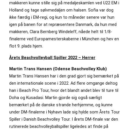
makkeren kunne stille sig på medaljeskamlen ved U22 EM i
Holland og tage sølvmedaljen om halsen. Sofia var dog
ikke færdig i EM-regi, og kun to måneder senere var hun
igen på banen for at repræsentere Danmark, da hun med
makkeren, Clara Bernberg Windeleff, nåede helt til 1/8-
finalerne ved Europamesterskaberne i München og hev en
flot 9. plads hjem.
Årets Beachvolleyball Spiller 2022 – Herrer
Martin Trans Hansen (Odense Beachvolley Klub)
Martin Trans Hansen har i den grad gjort sig bemærket på
den internationale scene i 2022. Ad flere omgange deltog
han i Beach Pro Tour, hvor det blandt andet blev til ture til
Doha og Kusadasi. Martin gjorde sig også særligt
bemærket på de danske strande herhjemme, og kunne
under DM-finalerne i Nyhavn lade sig hylde som Årets Tour
Spiller i Danish Beachvolley Tour. I årets DM-finale var den
rutinerede beachvolleyballspiller ligeledes at finde på