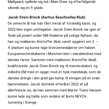
Møllgaard, spillede sig ind i Main Draw og efterfølgende
sikrede sig en 9. plads.
Jacob Stein Brinck (Aarhus Beachvolley Klub)
De seneste år har han fået metal af forskellig karat, og
2022 blev ingen undtagelse. Jacob Stein Brinck var igen at
finde på podiet under DM-finalerne på solrige Nyhavn, da
han og makkeren, Kristoffer Abel, vandt opgøret om 3. –
4. pladsen og kunne tage bronzemedaljerne om halsen.
Europamesterskaberne i München blev i særdeleshed med
danske farver. Sammen med makkeren, Kristoffer Abell,
kvalificerede Jacob Stein Brinck sig til mesterskabet, og
indledte EM med et opgør mod et tysk mandskab, som de
danske drenge i den grad gav kamp til stregen på en svær
hjemmebane. Jacob sluttede efteråret 2022 af på
allerfineste vis, da han sammen med Martin Trans Hansen
kunne lade sig hylde som vindere af årets NEVZA-
turnering i Sverige.