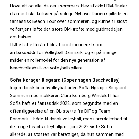
Hove alt og alle, da der i sommers blev afviklet DM-finaler
i fantastiske kulisser på solrige Nyhavn. Duoen spillede en
fantastisk Beach Tour over sommeren, og kunne til sidst
velfortjent løfte det store DM-trofæ med guldmedaljen
om halsen.
I løbet af efteråret blev Pia introduceret som
ambassadør for Volleyball Danmark, og er på mange
måder en rollemodel for den nye generation af
beachvolleyball- og volleyballspillere.
Sofia Nørager Bisgaard (Copenhagen Beachvolley)
Ingen dansk beachvolleyball uden Sofia Nørager Bisgaard.
Sammen med makkeren Clara Bernberg Windeleff har
Sofia haft et fantastisk 2022, som begyndte med en
offentliggørelse af en OL-støtte fra DIF og Team
Danmark – både til dansk volleyball, men i særdeleshed til
det unge beachvolleyballpar. I juni 2022 viste Sofia
allerede, at støtten var berettiget, da hun sammen med