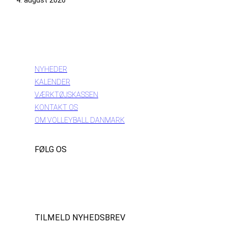
4. august 2026
INFORMATION
NYHEDER
KALENDER
VÆRKTØJSKASSEN
KONTAKT OS
OM VOLLEYBALL DANMARK
FØLG OS
Instagram
https://www.facebook.com/danishbeachvolleytour
LinkedIn
TILMELD NYHEDSBREV