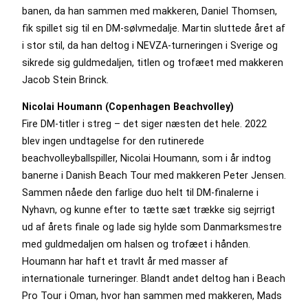
banen, da han sammen med makkeren, Daniel Thomsen,
fik spillet sig til en DM-sølvmedalje. Martin sluttede året af
i stor stil, da han deltog i NEVZA-turneringen i Sverige og
sikrede sig guldmedaljen, titlen og trofæet med makkeren
Jacob Stein Brinck.
Nicolai Houmann (Copenhagen Beachvolley)
Fire DM-titler i streg – det siger næsten det hele. 2022
blev ingen undtagelse for den rutinerede
beachvolleyballspiller, Nicolai Houmann, som i år indtog
banerne i Danish Beach Tour med makkeren Peter Jensen.
Sammen nåede den farlige duo helt til DM-finalerne i
Nyhavn, og kunne efter to tætte sæt trække sig sejrrigt
ud af årets finale og lade sig hylde som Danmarksmestre
med guldmedaljen om halsen og trofæet i hånden.
Houmann har haft et travlt år med masser af
internationale turneringer. Blandt andet deltog han i Beach
Pro Tour i Oman, hvor han sammen med makkeren, Mads