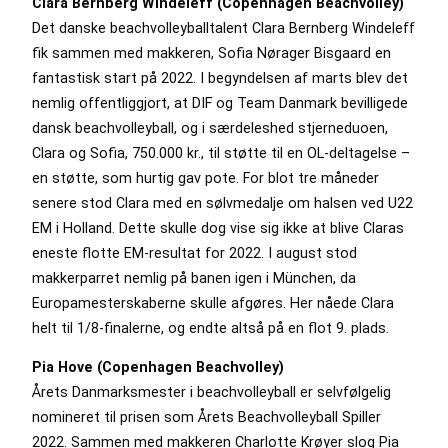
Clara Bernberg Windeleff (Copenhagen Beachvolley)
Det danske beachvolleyballtalent Clara Bernberg Windeleff
fik sammen med makkeren, Sofia Nørager Bisgaard en
fantastisk start på 2022. I begyndelsen af marts blev det
nemlig offentliggjort, at DIF og Team Danmark bevilligede
dansk beachvolleyball, og i særdeleshed stjerneduoen,
Clara og Sofia, 750.000 kr., til støtte til en OL-deltagelse –
en støtte, som hurtig gav pote. For blot tre måneder
senere stod Clara med en sølvmedalje om halsen ved U22
EM i Holland. Dette skulle dog vise sig ikke at blive Claras
eneste flotte EM-resultat for 2022. I august stod
makkerparret nemlig på banen igen i München, da
Europamesterskaberne skulle afgøres. Her nåede Clara
helt til 1/8-finalerne, og endte altså på en flot 9. plads.
Pia Hove (Copenhagen Beachvolley)
Årets Danmarksmester i beachvolleyball er selvfølgelig
nomineret til prisen som Årets Beachvolleyball Spiller
2022. Sammen med makkeren Charlotte Krøyer slog Pia