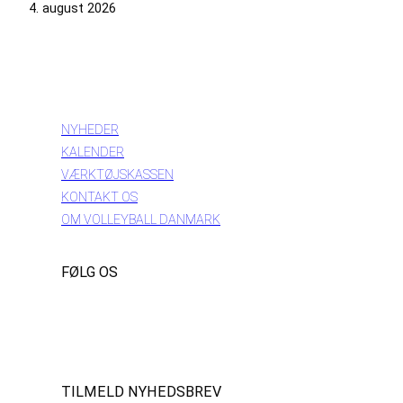
4. august 2026
INFORMATION
NYHEDER
KALENDER
VÆRKTØJSKASSEN
KONTAKT OS
OM VOLLEYBALL DANMARK
FØLG OS
Instagram
https://www.facebook.com/danishbeachvolleytour
LinkedIn
TILMELD NYHEDSBREV