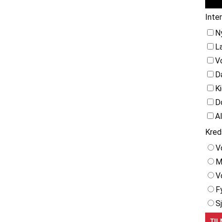
Inte
N
L
V
D
K
D
A
Kred
V
M
V
F
S