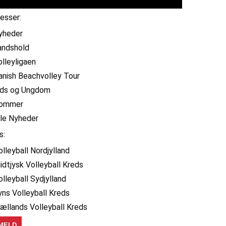
resser:
yheder
andshold
olleyligaen
anish Beachvolley Tour
ids og Ungdom
ommer
lle Nyheder
s:
olleyball Nordjylland
idtjysk Volleyball Kreds
olleyball Sydjylland
yns Volleyball Kreds
jællands Volleyball Kreds