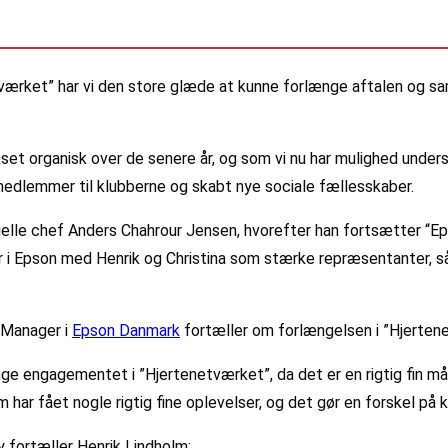
værket” har vi den store glæde at kunne forlænge aftalen og sa
kset organisk over de senere år, og som vi nu har mulighed under
 medlemmer til klubberne og skabt nye sociale fællesskaber.
elle chef Anders Chahrour Jensen, hvorefter han fortsætter “Eps
r i Epson med Henrik og Christina som stærke repræsentanter, så
 Manager i
Epson Danmark
fortæller om forlængelsen i ”Hjerten
ænge engagementet i ”Hjertenetværket”, da det er en rigtig fin
m har fået nogle rigtig fine oplevelser, og det gør en forskel på 
y fortæller Henrik Lindholm: