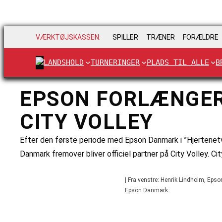
VÆRKTØJSKASSEN:
SPILLER
TRÆNER
FORÆLDRE
LANDSHOLD
TURNERINGER
PLADS TIL ALLE
B
EPSON FORLÆNGER
CITY VOLLEY
Efter den første periode med Epson Danmark i ”Hjertenet
Danmark fremover bliver officiel partner på City Volley. Ci
| Fra venstre: Henrik Lindholm, Ep
Epson Danmark.