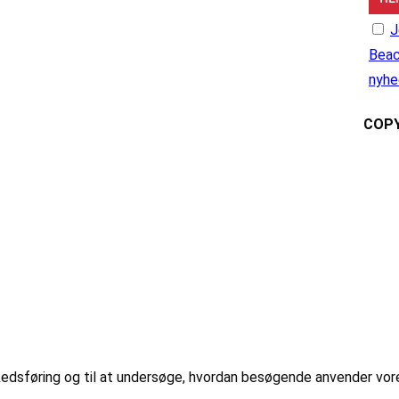
J
Beac
nyhe
COPY
markedsføring og til at undersøge, hvordan besøgende anvender vo