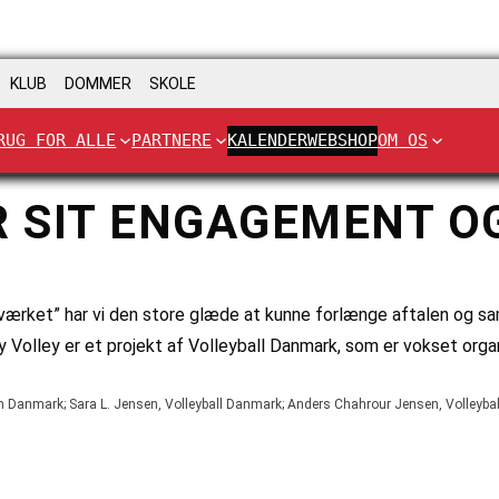
KLUB
DOMMER
SKOLE
RUG FOR ALLE
PARTNERE
KALENDER
WEBSHOP
OM OS
 SIT ENGAGEMENT O
værket” har vi den store glæde at kunne forlænge aftalen og sa
ty Volley er et projekt af Volleyball Danmark, som er vokset org
son Danmark; Sara L. Jensen, Volleyball Danmark; Anders Chahrour Jensen, Volleyb