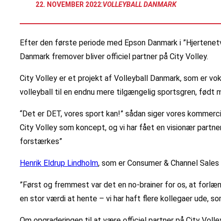
:
22. NOVEMBER 2022
VOLLEYBALL DANMARK
Efter den første periode med Epson Danmark i ”Hjertenet
Danmark fremover bliver officiel partner på City Volley.
City Volley er et projekt af Volleyball Danmark, som er vo
volleyball til en endnu mere tilgængelig sportsgren, født
“Det er DET, vores sport kan!” sådan siger vores kommerci
City Volley som koncept, og vi har fået en visionær partne
forstærkes”
Henrik Eldrup Lindholm
, som er Consumer & Channel Sales
”Først og fremmest var det en no-brainer for os, at forl
en stor værdi at hente – vi har haft flere kollegaer ude, so
Om opgraderingen til at være officiel partner på City Volle