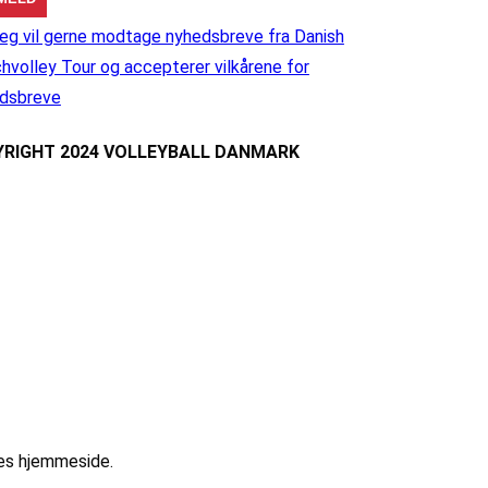
eg vil gerne modtage nyhedsbreve fra Danish
hvolley Tour og accepterer vilkårene for
dsbreve
RIGHT 2024 VOLLEYBALL DANMARK
res hjemmeside.