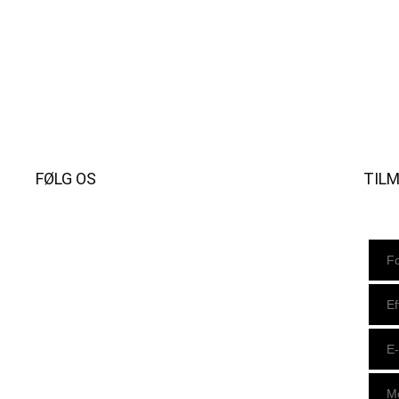
FØLG OS
TIL
Instagram
https://www.facebook.com/danishbeachvolleytour
LinkedIn