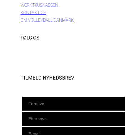
VÆRKTØJSKASSEN
KONTAKT OS
OM VOLLEYBALL DANMARK
FØLG OS
Instagram
https://www.facebook.com/danishbeachvolleytour
LinkedIn
TILMELD NYHEDSBREV