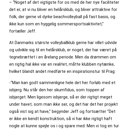
– ”Noget af det vigtigste for os med de her nye faciliteter
det er, at vi nu bliver en helårsklub, og bliver attraktive for
folk, der gerne vil dyrke beachvolleyball på fast basis, og
ikke kun som en hyggelig sommersportsaktivitet,”
fortæller Jeff.
At Danmarks største volleyballklub gerne har villet udvide
og udvikle sig til en helårsklub, er noget, der har været på
tegnebrættet i en årelang periode. Men da drømmen om
en rigtig hal ikke var en realitet, måtte klubben nytænke,
hvilket blandt andet medførte en inspirationstur til Prag:
-”Man kan godt sammenligne hele det her forløb med et
isbjerg. Nu står den her skumfidus, som toppen af
isbjerget. Men ligesom isbjerge, så er der rigtigt meget
under havet, som man ikke ser, og det har det her projekt
også vist sig at have,” begynder Jeff og fortsætter ”Det
er ikke en kendt konstruktion, så vi har ikke rigtigt haft
nogle at kunne spejle os i og spare med. Men vi tog en tur