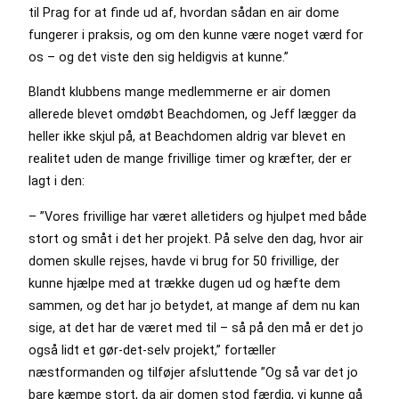
til Prag for at finde ud af, hvordan sådan en air dome
fungerer i praksis, og om den kunne være noget værd for
os – og det viste den sig heldigvis at kunne.”
Blandt klubbens mange medlemmerne er air domen
allerede blevet omdøbt Beachdomen, og Jeff lægger da
heller ikke skjul på, at Beachdomen aldrig var blevet en
realitet uden de mange frivillige timer og kræfter, der er
lagt i den:
– ”Vores frivillige har været alletiders og hjulpet med både
stort og småt i det her projekt. På selve den dag, hvor air
domen skulle rejses, havde vi brug for 50 frivillige, der
kunne hjælpe med at trække dugen ud og hæfte dem
sammen, og det har jo betydet, at mange af dem nu kan
sige, at det har de været med til – så på den må er det jo
også lidt et gør-det-selv projekt,” fortæller
næstformanden og tilføjer afsluttende ”Og så var det jo
bare kæmpe stort, da air domen stod færdig, vi kunne gå