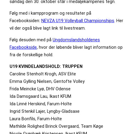
søndag den 30. oktober står i medaljekampenes tegn.
Følg med i kampprogram og resultater på
Facebooksiden:
NEVZA U19 Volleyball Championships
. Her
vil der også blive lagt link til livestream.
Følg desuden med på
Ungdomslandsholdenes
Facebookside
, hvor der løbende bliver lagt information op
fra de forskellige hold.
U19 KVINDELANDSHOLD: TRUPPEN
Caroline Stenholt Krogh, ASV Elite
Emma Gylling Nielsen, Gentofte Volley
Frida Meincke Lyø, DHV Odense
Ida Damsgaard Lau, Ikast KFUM
Ida Linné Herskind, Farum-Holte
Ingrid Stenkil Lajer, Lyngby-Gladsaxe
Laura Bonfils, Farum-Holte
Mathilde Rolighed Brinck Overgaard, Team Køge
Nicole Grønbæk Kristensen, Ikast KFUM