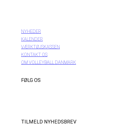
INFORMATION
NYHEDER
KALENDER
VÆRKTØJSKASSEN
KONTAKT OS
OM VOLLEYBALL DANMARK
FØLG OS
Instagram
https://www.facebook.com/danishbeachvolleytour
LinkedIn
TILMELD NYHEDSBREV