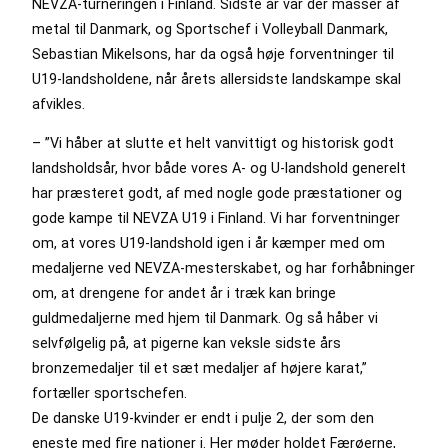
NEVZA-turneringen i Finland. Sidste år var der masser af
metal til Danmark, og Sportschef i Volleyball Danmark,
Sebastian Mikelsons, har da også høje forventninger til
U19-landsholdene, når årets allersidste landskampe skal
afvikles.
– ”Vi håber at slutte et helt vanvittigt og historisk godt
landsholdsår, hvor både vores A- og U-landshold generelt
har præsteret godt, af med nogle gode præstationer og
gode kampe til NEVZA U19 i Finland. Vi har forventninger
om, at vores U19-landshold igen i år kæmper med om
medaljerne ved NEVZA-mesterskabet, og har forhåbninger
om, at drengene for andet år i træk kan bringe
guldmedaljerne med hjem til Danmark. Og så håber vi
selvfølgelig på, at pigerne kan veksle sidste års
bronzemedaljer til et sæt medaljer af højere karat,”
fortæller sportschefen.
De danske U19-kvinder er endt i pulje 2, der som den
eneste med fire nationer i. Her møder holdet Færøerne,