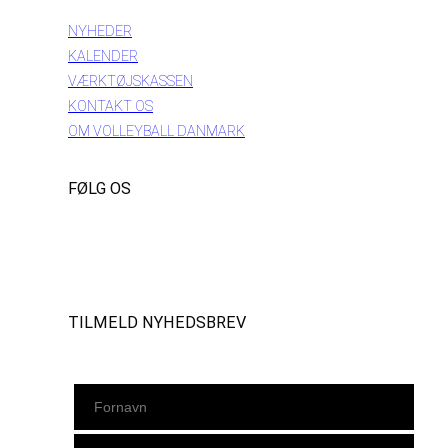
NYHEDER
KALENDER
VÆRKTØJSKASSEN
KONTAKT OS
OM VOLLEYBALL DANMARK
FØLG OS
Instagram
https://www.facebook.com/danishbeachvolleytour
LinkedIn
TILMELD NYHEDSBREV