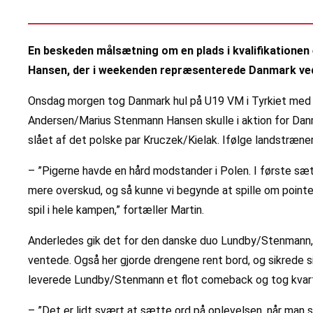
En beskeden målsætning om en plads i kvalifikationen
Hansen, der i weekenden repræsenterede Danmark ved
Onsdag morgen tog Danmark hul på U19 VM i Tyrkiet med to
Andersen/Marius Stenmann Hansen skulle i aktion for Danma
slået af det polske par Kruczek/Kielak. Ifølge landstræner
– ”Pigerne havde en hård modstander i Polen. I første sæt 
mere overskud, og så kunne vi begynde at spille om pointen
spil i hele kampen,” fortæller Martin.
Anderledes gik det for den danske duo Lundby/Stenmann, der
ventede. Også her gjorde drengene rent bord, og sikrede si
leverede Lundby/Stenmann et flot comeback og tog kvartf
– ”Det er lidt svært at sætte ord på oplevelsen, når man