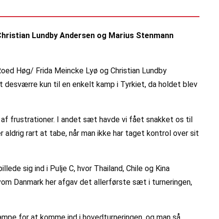
, Christian Lundby Andersen og Marius Stenmann
 Roed Høg/ Frida Meincke Lyø og Christian Lundby
 desværre kun til en enkelt kamp i Tyrkiet, da holdet blev
f frustrationer. I andet sæt havde vi fået snakket os til
ldrig rart at tabe, når man ikke har taget kontrol over sit
de sig ind i Pulje C, hvor Thailand, Chile og Kina
lvom Danmark her afgav det allerførste sæt i turneringen,
kampe for at komme ind i hovedturneringen, og man så