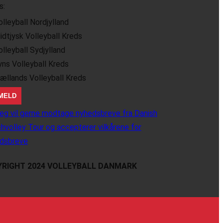
s:
olleyball Nordjylland
idtjysk Volleyball Kreds
olleyball Sydjylland
yns Volleyball Kreds
jællands Volleyball Kreds
eg vil gerne modtage nyhedsbreve fra Danish
hvolley Tour og accepterer vilkårene for
dsbreve
RIGHT 2024 VOLLEYBALL DANMARK