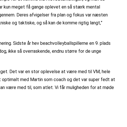
 har kun meget få gange oplevet en så stærk mental
 igennem. Deres afvigelser fra plan og fokus var næsten
kniske og taktiske, og så kan de komme rigtig langt,”
ering. Sidste år hev beachvolleyballspillerne en 9. plads
og, ikke så overraskende, endnu større for de unge
get. Det var en stor oplevelse at være med til VM, hele
t optimalt med Martin som coach og det var super fedt at
n være med til, som atlet. Vi får muligheden for at møde