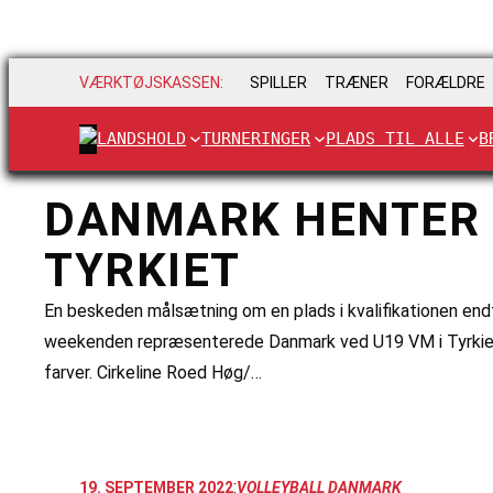
VÆRKTØJSKASSEN:
SPILLER
TRÆNER
FORÆLDRE
LANDSHOLD
TURNERINGER
PLADS TIL ALLE
B
DANMARK HENTER F
TYRKIET
En beskeden målsætning om en plads i kvalifikationen end
weekenden repræsenterede Danmark ved U19 VM i Tyrkiet.
farver. Cirkeline Roed Høg/…
:
19. SEPTEMBER 2022
VOLLEYBALL DANMARK