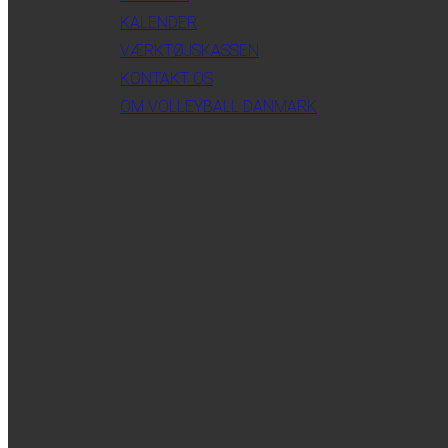
KALENDER
VÆRKTØJSKASSEN
KONTAKT OS
OM VOLLEYBALL DANMARK