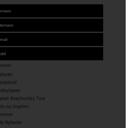
resser:
yheder
andshold
olleyligaen
anish Beachvolley Tour
ids og Ungdom
ommer
lle Nyheder