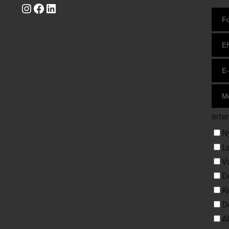
Instagram
https://www.facebook.com/danishbeachvolleytour
LinkedIn
Inte
N
L
V
D
K
D
A