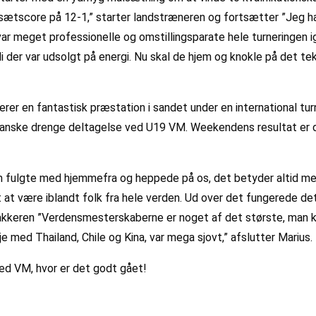
en sætscore på 12-1,” starter landstræneren og fortsætter ”Jeg
 var meget professionelle og omstillingsparate hele turneringen
di der var udsolgt på energi. Nu skal de hjem og knokle på det te
rer en fantastisk præstation i sandet under en international turn
e danske drenge deltagelse ved U19 VM. Weekendens resultat er d
som fulgte med hjemmefra og heppede på os, det betyder altid me
at være iblandt folk fra hele verden. Ud over det fungerede de
makkeren ”Verdensmesterskaberne er noget af det største, man ka
je med Thailand, Chile og Kina, var mega sjovt,” afslutter Marius.
ved VM, hvor er det godt gået!