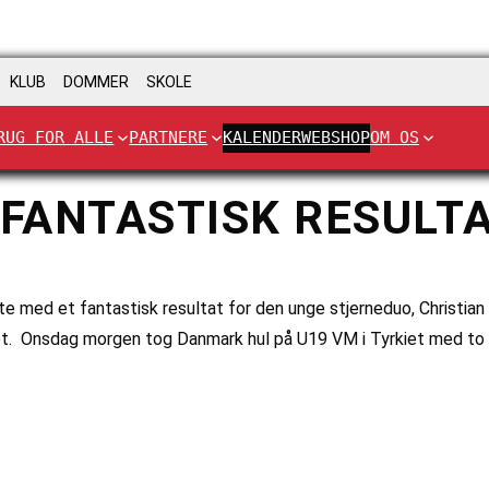
KLUB
DOMMER
SKOLE
RUG FOR ALLE
PARTNERE
KALENDER
WEBSHOP
OM OS
ANTASTISK RESULTAT
te med et fantastisk resultat for den unge stjerneduo, Christi
 Onsdag morgen tog Danmark hul på U19 VM i Tyrkiet med to m