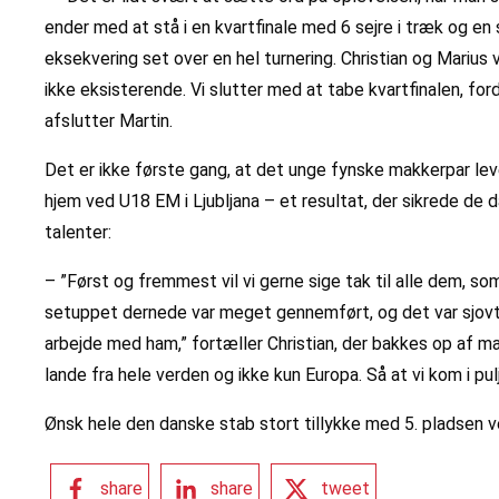
ender med at stå i en kvartfinale med 6 sejre i træk og 
eksekvering set over en hel turnering. Christian og Marius
ikke eksisterende. Vi slutter med at tabe kvartfinalen, for
afslutter Martin.
Det er ikke første gang, at det unge fynske makkerpar leve
hjem ved U18 EM i Ljubljana – et resultat, der sikrede d
talenter:
– ”Først og fremmest vil vi gerne sige tak til alle dem, 
setuppet dernede var meget gennemført, og det var sjovt 
arbejde med ham,” fortæller Christian, der bakkes op af 
lande fra hele verden og ikke kun Europa. Så at vi kom i pul
Ønsk hele den danske stab stort tillykke med 5. pladsen 
share
share
tweet