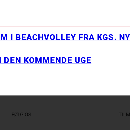
M I BEACHVOLLEY FRA KGS. N
I DEN KOMMENDE UGE
FØLG OS
TIL