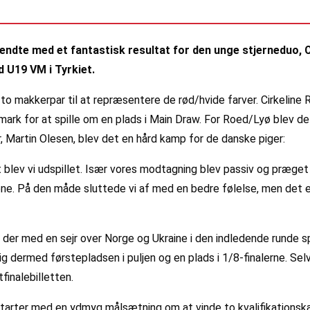
 endte med et fantastisk resultat for den unge stjerneduo
 U19 VM i Tyrkiet.
 makkerpar til at repræsentere de rød/hvide farver. Cirkeline
rk for at spille om en plads i Main Draw. For Roed/Lyø blev det
, Martin Olesen, blev det en hård kamp for de danske piger:
blev vi udspillet. Især vores modtagning blev passiv og præget a
e. På den måde sluttede vi af med en bedre følelse, men det er a
 med en sejr over Norge og Ukraine i den indledende runde spille
g dermed førstepladsen i puljen og en plads i 1/8-finalerne. Se
inalebilletten.
 starter med en ydmyg målsætning om at vinde to kvalifikations