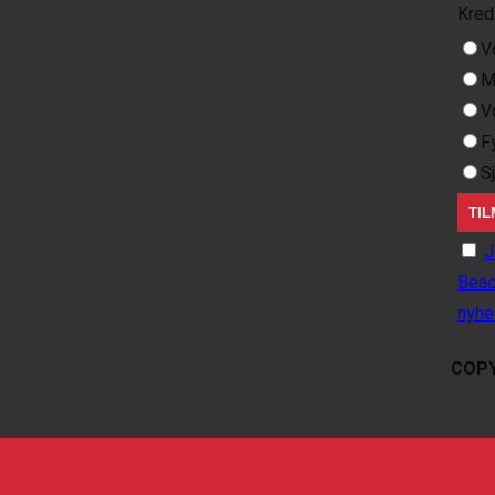
Kred
V
M
V
F
S
J
Beac
nyhe
COPY