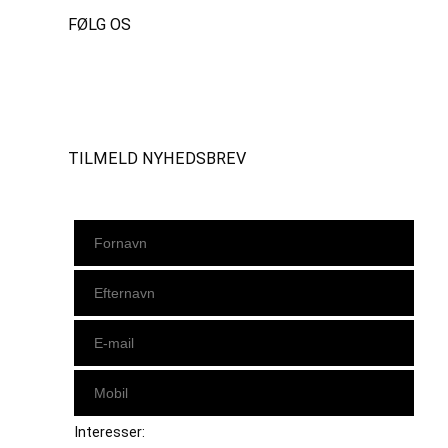
FØLG OS
Instagram
https://www.facebook.com/danishbeachvolleytour
LinkedIn
TILMELD NYHEDSBREV
Interesser: