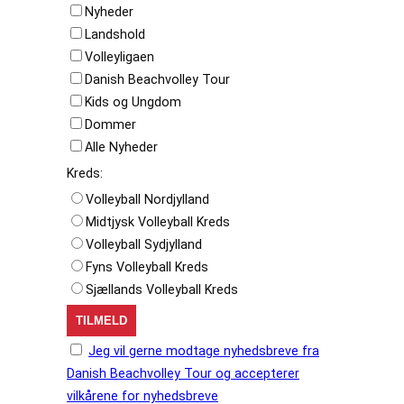
Nyheder
Landshold
Volleyligaen
Danish Beachvolley Tour
Kids og Ungdom
Dommer
Alle Nyheder
Kreds:
Volleyball Nordjylland
Midtjysk Volleyball Kreds
Volleyball Sydjylland
Fyns Volleyball Kreds
Sjællands Volleyball Kreds
Jeg vil gerne modtage nyhedsbreve fra
Danish Beachvolley Tour og accepterer
vilkårene for nyhedsbreve