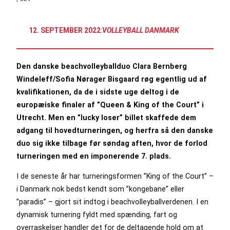
12. SEPTEMBER 2022
:
VOLLEYBALL DANMARK
Den danske beachvolleyballduo Clara Bernberg
Windeleff/Sofia Nørager Bisgaard røg egentlig ud af
kvalifikationen, da de i sidste uge deltog i de
europæiske finaler af ”Queen & King of the Court” i
Utrecht. Men en ”lucky loser” billet skaffede dem
adgang til hovedturneringen, og herfra så den danske
duo sig ikke tilbage før søndag aften, hvor de forlod
turneringen med en imponerende 7. plads.
I de seneste år har turneringsformen ”King of the Court” –
i Danmark nok bedst kendt som ”kongebane” eller
”paradis” – gjort sit indtog i beachvolleyballverdenen. I en
dynamisk turnering fyldt med spænding, fart og
overraskelser handler det for de deltagende hold om at