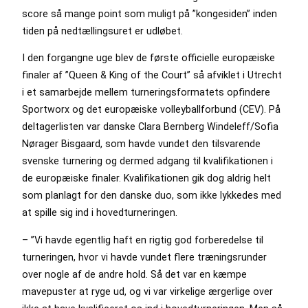
score så mange point som muligt på ”kongesiden” inden
tiden på nedtællingsuret er udløbet.
I den forgangne uge blev de første officielle europæiske
finaler af ”Queen & King of the Court” så afviklet i Utrecht
i et samarbejde mellem turneringsformatets opfindere
Sportworx og det europæiske volleyballforbund (CEV). På
deltagerlisten var danske Clara Bernberg Windeleff/Sofia
Nørager Bisgaard, som havde vundet den tilsvarende
svenske turnering og dermed adgang til kvalifikationen i
de europæiske finaler. Kvalifikationen gik dog aldrig helt
som planlagt for den danske duo, som ikke lykkedes med
at spille sig ind i hovedturneringen.
– ”Vi havde egentlig haft en rigtig god forberedelse til
turneringen, hvor vi havde vundet flere træningsrunder
over nogle af de andre hold. Så det var en kæmpe
mavepuster at ryge ud, og vi var virkelige ærgerlige over