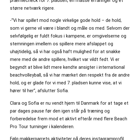
præmiecheck for 7. pladsen, en masse erfaringer og et
større netværk rigere.
-”Vi har spillet mod nogle virkelige gode hold – de hold,
som vi gerne vil være i blandt og måle os med. Selvom der
selvfølgelig er fuldt fokus i kampene, er omgivelserne og
stemningen imellem os spillere mere afslappet og
uhøjtidelig, så vi har også haft mulighed for at snakke
mere med de andre spillere, hvilket var vildt fedt. Vi er
begyndt at blive lidt mere kendte ansigter i international
beachvolleyball, så vi har mærket den respekt fra de andre
hold, og er glade for vi med 7. pladsen kunne vise, at vi
hører til her”, afslutter Sofia.
Clara og Sofia er nu vendt hjem til Danmark for at tage et
par dages pause før den igen står på træning og
forberedelse frem mod et aktivt efterår med flere Beach
Pro Tour turninger i kalenderen.
Følg makkerparrets aktiviteter på deres instagramprofil