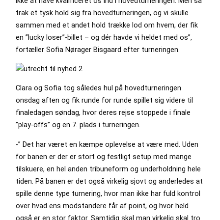
ikke at have kvalificeret os ind i hovedturneringen. Men så
trak et tysk hold sig fra hovedturneringen, og vi skulle
sammen med et andet hold trække lod om hvem, der fik
en ”lucky loser”-billet – og dér havde vi heldet med os”,
fortæller Sofia Nørager Bisgaard efter turneringen.
Clara og Sofia tog således hul på hovedturneringen
onsdag aften og fik runde for runde spillet sig videre til
finaledagen søndag, hvor deres rejse stoppede i finale
”play-offs” og en 7. plads i turneringen.
-” Det har været en kæmpe oplevelse at være med. Uden
for banen er der er stort og festligt setup med mange
tilskuere, en hel anden tribuneform og underholdning hele
tiden. På banen er det også virkelig sjovt og anderledes at
spille denne type turnering, hvor man ikke har fuld kontrol
over hvad ens modstandere får af point, og hvor held
også er en stor faktor. Samtidig skal man virkelig skal tro