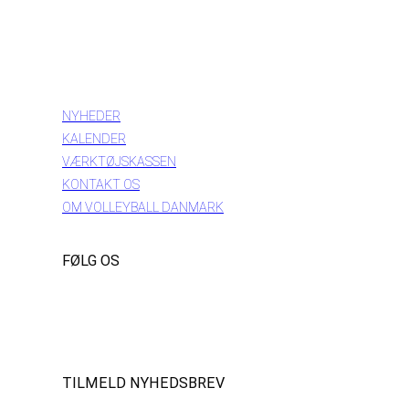
INFORMATION
NYHEDER
KALENDER
VÆRKTØJSKASSEN
KONTAKT OS
OM VOLLEYBALL DANMARK
FØLG OS
Instagram
https://www.facebook.com/danishbeachvolleytour
LinkedIn
TILMELD NYHEDSBREV