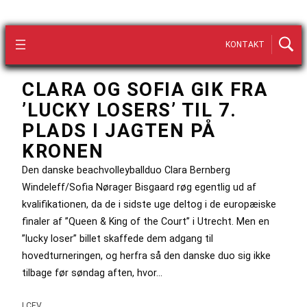
KONTAKT
CLARA OG SOFIA GIK FRA
’LUCKY LOSERS’ TIL 7.
PLADS I JAGTEN PÅ
KRONEN
Den danske beachvolleyballduo Clara Bernberg
Windeleff/Sofia Nørager Bisgaard røg egentlig ud af
kvalifikationen, da de i sidste uge deltog i de europæiske
finaler af ”Queen & King of the Court” i Utrecht. Men en
”lucky loser” billet skaffede dem adgang til
hovedturneringen, og herfra så den danske duo sig ikke
tilbage før søndag aften, hvor…
| CEV