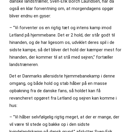
danske landstræner, Sven-Erik Borch Lauridsen, har da
også en klar forventning om, at morgendagens opgør
bliver endnu en gyser:
– ”Vi forventer os en rigtig tæt og intens kamp imod
Letland på hjemmebane. Det er 2 hold, der står godt til
hinanden, og de har ligesom os, udviklet deres spil i de
sidste kampe, så det bliver det hold der kæmper mest for
hinanden, der kommer til at stå med sejren,” fortæller
landstræneren.
Det er Danmarks allersidste hjemmebanekamp i denne
omgang, og både hold og stab håber på en masse
opbakning fra de danske fans, så holdet kan få
revancheret opgøret fra Letland og sejren kan komme i
hus:
– ”Vi håber selvfølgelig rigtig meget, at der er mange, der
vil være til stede og bakke op i den sidste
kvindelandskamp på dansk grund,” afslutter Sven-Erik.