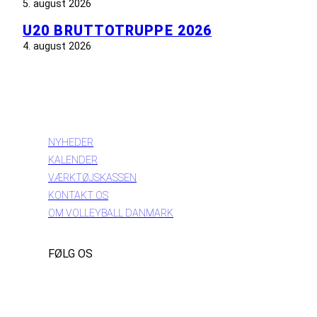
5. august 2026
U20 BRUTTOTRUPPE 2026
4. august 2026
INFORMATION
NYHEDER
KALENDER
VÆRKTØJSKASSEN
KONTAKT OS
OM VOLLEYBALL DANMARK
FØLG OS
Instagram
https://www.facebook.com/danishbeachvolleytour
LinkedIn