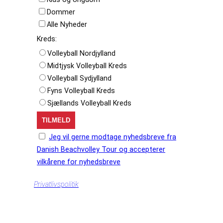
Dommer
Alle Nyheder
Kreds:
Volleyball Nordjylland
Midtjysk Volleyball Kreds
Volleyball Sydjylland
Fyns Volleyball Kreds
Sjællands Volleyball Kreds
Jeg vil gerne modtage nyhedsbreve fra
Danish Beachvolley Tour og accepterer
vilkårene for nyhedsbreve
Privatlivspolitik