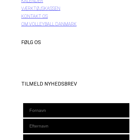
KALENDER
VÆRKTØJSKASSEN
KONTAKT OS
OM VOLLEYBALL DANMARK
FØLG OS
Instagram
https://www.facebook.com/danishbeachvolleytour
LinkedIn
TILMELD NYHEDSBREV