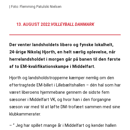
| Foto: Flemming Patulski Nielsen
13. AUGUST 2022
:
VOLLEYBALL DANMARK
Der venter landsholdets libero og fynske lokalhelt,
24-årige Nikolaj Hjorth, en helt særlig oplevelse, når
herrelandsholdet i morgen går på banen til den første
af to EM-kvalifikationskampe i Middelfart.
Hjorth og landsholdstropperne kæmper nemlig om den
eftertragtede EM-billet i Lillebæltshallen – dén hal som har
været liberoens hjemmebane gennem de sidste fem
sæsoner i Middelfart VK, og hvor han i den forgangne
sæson var med til at løfte DM-trofæet sammen med sine
klubkammerater.
– ” Jeg har spillet mange år i Middelfart og kender hallen