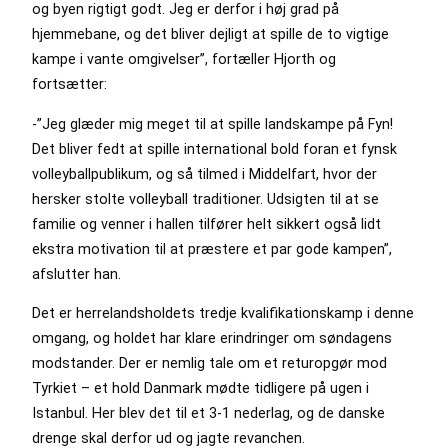
og byen rigtigt godt. Jeg er derfor i høj grad på
hjemmebane, og det bliver dejligt at spille de to vigtige
kampe i vante omgivelser”, fortæller Hjorth og
fortsætter:
-”Jeg glæder mig meget til at spille landskampe på Fyn!
Det bliver fedt at spille international bold foran et fynsk
volleyballpublikum, og så tilmed i Middelfart, hvor der
hersker stolte volleyball traditioner. Udsigten til at se
familie og venner i hallen tilfører helt sikkert også lidt
ekstra motivation til at præstere et par gode kampen”,
afslutter han.
Det er herrelandsholdets tredje kvalifikationskamp i denne
omgang, og holdet har klare erindringer om søndagens
modstander. Der er nemlig tale om et returopgør mod
Tyrkiet – et hold Danmark mødte tidligere på ugen i
Istanbul. Her blev det til et 3-1 nederlag, og de danske
drenge skal derfor ud og jagte revanchen.