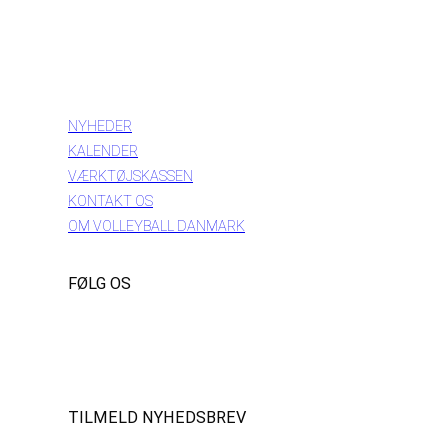
INFORMATION
NYHEDER
KALENDER
VÆRKTØJSKASSEN
KONTAKT OS
OM VOLLEYBALL DANMARK
FØLG OS
Instagram
https://www.facebook.com/danishbeachvolleytour
LinkedIn
TILMELD NYHEDSBREV