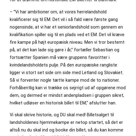
– ”Vi har ambitioner om, at vores herrelandshold
kvalificerer sig til EM. Det vil i så fald være første gang
nogensinde, at vi har et seniorlandshold som gennem en
kvalifikation spiller sig til en plads ved et EM. Det vil kræve
fire kampe på højt europæisk niveau. Men vi tror bestemt
på, at det kan lade sig gøre i år,” fortæller Sebastian og
fortsætter Spanien må være gruppens favoritter i
kvindelandsholdets pulje. På den europæiske rangliste
ligger vi stort set side om side med Letland og Slovakiet.
Så vi forventer nogle tætte kampe mod de to nationer.
Forhåbentlig kan vi trække os sejrrigt ud af opgørene mod
dem, og dermed er mindst andenpladsen i gruppen sikret,
hvilket udløser en historisk billet til EM,” afslutter han.
Vi skal skrive historie, og DU skal med! Billetsalget til
landsholdenes hjemmekampe er netop startet, så det er
altså nu du skal ind og booke din billet, så du kan komme