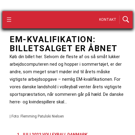
KONTAKT
EM-KVALIFIKATION:
BILLETSALGET ER ÅBNET
Køb din billet her. Selvom de fleste af os så småt lukker
arbejdscomputeren ned og hopper i sommertøjet, er der
andre, som meget snart møder ind til årets måske
vigtigste arbejdsopgave – nemlig EM-kvalifikationen. For
vores danske landshold i volleyball venter årets vigtigste
sportspræstation, når sommeren går på hæld. De danske
herre- og kvindespillere skal…
| Foto: Flemming Patulski Nielsen
1. JULI 2022
:
VOLLEYBALL DANMARK