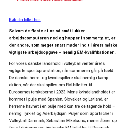
Køb din billet her.
Selvom de fleste af os så småt lukker
arbejdscomputeren ned og hopper i sommertøjet, er
der andre, som meget snart møder ind til årets måske
vigtigste arbejdsopgave – nemlig EM-kvalifikationen.
For vores danske landshold i volleyball venter årets
vigtigste sportspræstation, når sommeren går på hæld.
De danske herre- og kvindespillere skal nemlig i kamp
aktion, når der skal spilles om EM-billetter til
Europamesterskaberne i 2023. Mens kvindelandholdet er
kommet i pulje med Spanien, Slovakiet og Letland, er
herrerne havnet i en pulje med kun tre deltagende hold –
nemlig Tyrkiet og Aserbajdsjan. Puljer som Sportschef i
Volleyball Danmark, Sebastian Mikelsons, mener åbner op
for at drømme om historiske EM-billetter til Danmark: