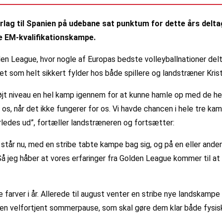
rlag til Spanien på udebane sat punktum for dette års delt
 EM-kvalifikationskampe.
lden League, hvor nogle af Europas bedste volleyballnationer de
et som helt sikkert fylder hos både spillere og landstræner Kris
tårnhøjt niveau en hel kamp igennem for at kunne hamle op med de h
r os, når det ikke fungerer for os. Vi havde chancen i hele tre 
ledes ud”, fortæller landstræneren og fortsætter:
e står nu, med en stribe tabte kampe bag sig, og på en eller 
Så jeg håber at vores erfaringer fra Golden League kommer til at
 farver i år. Allerede til august venter en stribe nye landskampe 
 en velfortjent sommerpause, som skal gøre dem klar både fysisk