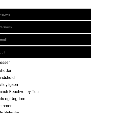
resser:
yheder
andshold
olleyligaen
anish Beachvolley Tour
ids og Ungdom
ommer
lle Nyheder