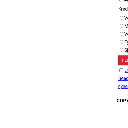
Kred
V
M
V
F
S
J
Beac
nyhe
COPY