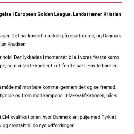
agelse i European Golden League. Landstræner Kristian
ltager. Dét har kunnet mærkes på resultaterne, og Danmark
tian Knudsen.
er hold. Det lykkedes i momenter, bl.a. i vores første kamp
kampe, som vi tabte knebent i et femte sæt. Havde bare en
anden måde må man bare komme igennem det og se fremad.
 hjælpe os frem mod kampene i EM-kvalifikationen, når vi
i EM-kvalifikationen, hvor Danmark er i pulje med Tyrkiet
 og mentalt til de nye udfordringer.