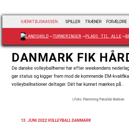
VÆRKTØJSKASSEN:
SPILLER
TRÆNER
FORÆLDRE
LANDSHOLD
TURNERINGER
PLADS TIL ALLE
B
DANMARK FIK HÅRD
De danske volleyballherrer har efter weekendens nederlag
gør status og kigger frem mod de kommende EM-kvalifikat
volleyballnationer deltager. Dét har kunnet mærkes på…
| Foto: Flemming Patulski Nielsen
:
13. JUNI 2022
VOLLEYBALL DANMARK