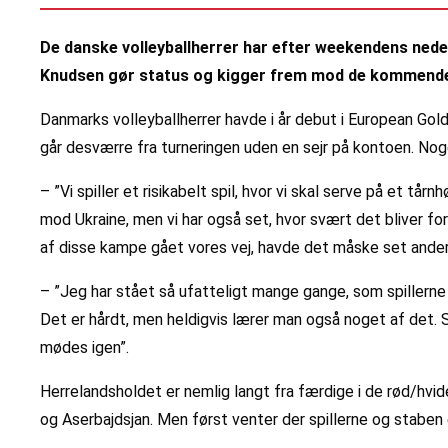
De danske volleyballherrer har efter weekendens nede
Knudsen gør status og kigger frem mod de kommende
Danmarks volleyballherrer havde i år debut i European Go
går desværre fra turneringen uden en sejr på kontoen. Nog
– ”Vi spiller et risikabelt spil, hvor vi skal serve på et 
mod Ukraine, men vi har også set, hvor svært det bliver fo
af disse kampe gået vores vej, havde det måske set ander
– ”Jeg har stået så ufatteligt mange gange, som spillern
Det er hårdt, men heldigvis lærer man også noget af det. 
mødes igen”.
Herrelandsholdet er nemlig langt fra færdige i de rød/hvide
og Aserbajdsjan. Men først venter der spillerne og staben