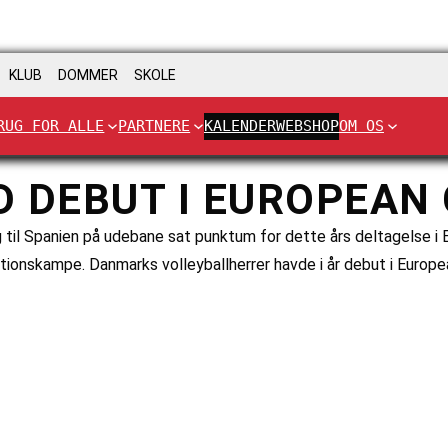
KLUB
DOMMER
SKOLE
RUG FOR ALLE
PARTNERE
KALENDER
WEBSHOP
OM OS
 DEBUT I EUROPEAN
 til Spanien på udebane sat punktum for dette års deltagelse 
ionskampe. Danmarks volleyballherrer havde i år debut i Europ