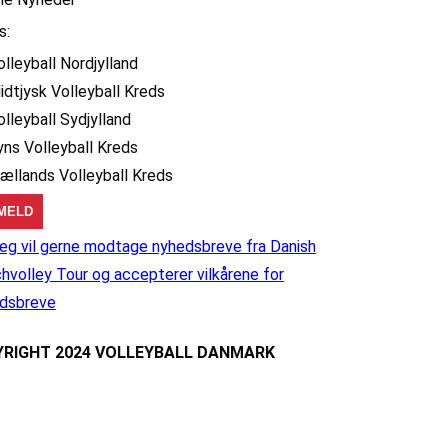
s:
olleyball Nordjylland
idtjysk Volleyball Kreds
olleyball Sydjylland
yns Volleyball Kreds
jællands Volleyball Kreds
eg vil gerne modtage nyhedsbreve fra Danish
hvolley Tour og accepterer vilkårene for
dsbreve
RIGHT 2024 VOLLEYBALL DANMARK