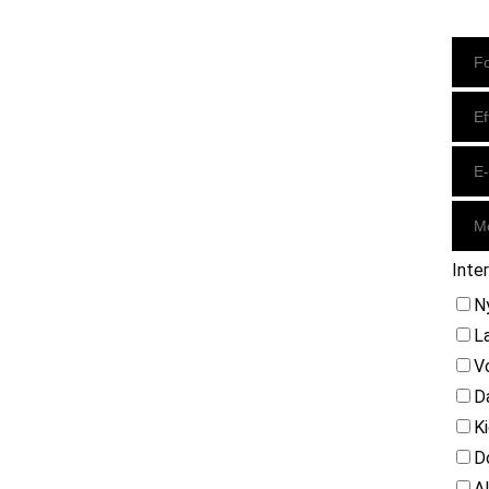
Instagram
https://www.facebook.com/danishbeachvolleytour
LinkedIn
Inte
N
L
V
D
K
D
A