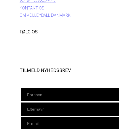
VÆRKTØJSKASSEN
KONTAKT OS
OM VOLLEYBALL DANMARK
FØLG OS
Instagram
https://www.facebook.com/danishbeachvolleytour
LinkedIn
TILMELD NYHEDSBREV