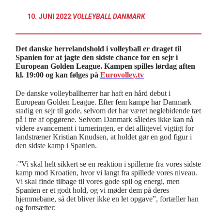
10. JUNI 2022
:
VOLLEYBALL DANMARK
Det danske herrelandshold i volleyball er draget til
Spanien for at jagte den sidste chance for en sejr i
European Golden League. Kampen spilles lørdag aften
kl. 19:00 og kan følges på
Eurovolley.tv
De danske volleyballherrer har haft en hård debut i
European Golden League. Efter fem kampe har Danmark
stadig en sejr til gode, selvom det har været neglebidende tæt
på i tre af opgørene. Selvom Danmark således ikke kan nå
videre avancement i turneringen, er det alligevel vigtigt for
landstræner Kristian Knudsen, at holdet gør en god figur i
den sidste kamp i Spanien.
-”Vi skal helt sikkert se en reaktion i spillerne fra vores sidste
kamp mod Kroatien, hvor vi langt fra spillede vores niveau.
Vi skal finde tilbage til vores gode spil og energi, men
Spanien er et godt hold, og vi møder dem på deres
hjemmebane, så det bliver ikke en let opgave”, fortæller han
og fortsætter: