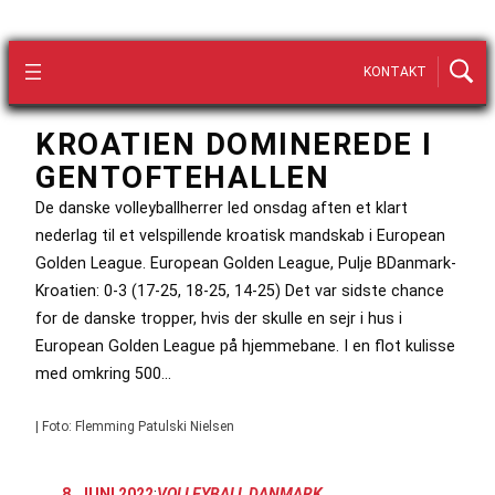
KONTAKT
KROATIEN DOMINEREDE I
GENTOFTEHALLEN
De danske volleyballherrer led onsdag aften et klart
nederlag til et velspillende kroatisk mandskab i European
Golden League. European Golden League, Pulje BDanmark-
Kroatien: 0-3 (17-25, 18-25, 14-25) Det var sidste chance
for de danske tropper, hvis der skulle en sejr i hus i
European Golden League på hjemmebane. I en flot kulisse
med omkring 500…
| Foto: Flemming Patulski Nielsen
8. JUNI 2022
:
VOLLEYBALL DANMARK