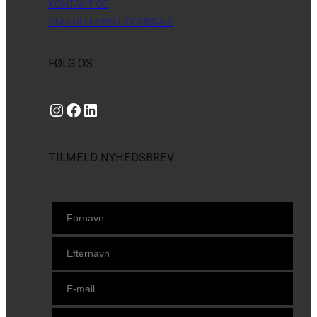
KONTAKT OS
OM VOLLEYBALL DANMARK
FØLG OS
Instagram
https://www.facebook.com/danishbeachvolleytour
LinkedIn
TILMELD NYHEDSBREV