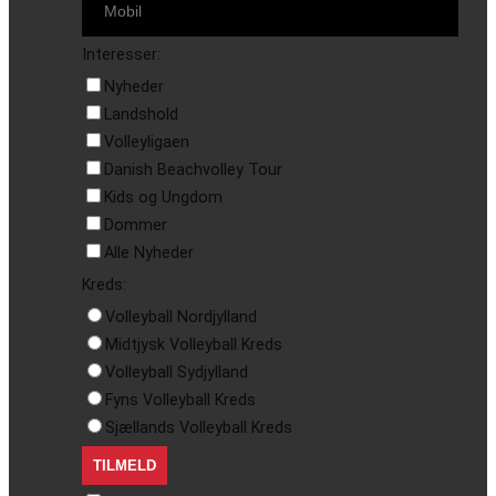
Interesser:
Nyheder
Landshold
Volleyligaen
Danish Beachvolley Tour
Kids og Ungdom
Dommer
Alle Nyheder
Kreds:
Volleyball Nordjylland
Midtjysk Volleyball Kreds
Volleyball Sydjylland
Fyns Volleyball Kreds
Sjællands Volleyball Kreds