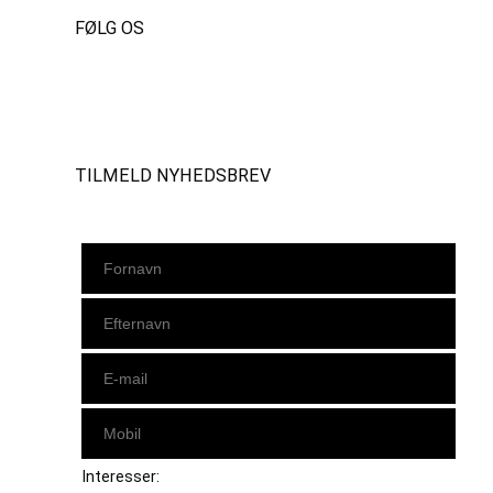
FØLG OS
Instagram
https://www.facebook.com/danishbeachvolleytour
LinkedIn
TILMELD NYHEDSBREV
Interesser: