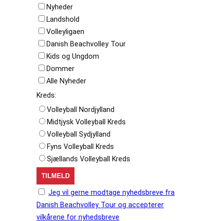
Nyheder
Landshold
Volleyligaen
Danish Beachvolley Tour
Kids og Ungdom
Dommer
Alle Nyheder
Kreds:
Volleyball Nordjylland
Midtjysk Volleyball Kreds
Volleyball Sydjylland
Fyns Volleyball Kreds
Sjællands Volleyball Kreds
Jeg vil gerne modtage nyhedsbreve fra
Danish Beachvolley Tour og accepterer
vilkårene for nyhedsbreve