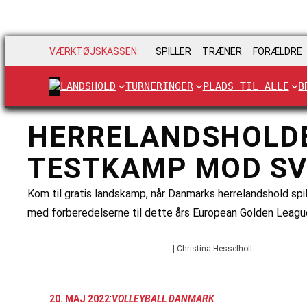
VÆRKTØJSKASSEN:
SPILLER
TRÆNER
FORÆLDRE
LANDSHOLD
TURNERINGER
PLADS TIL ALLE
B
HERRELANDSHOLDET
TESTKAMP MOD SV
Kom til gratis landskamp, når Danmarks herrelandshold spi
med forberedelserne til dette års European Golden League
| Christina Hesselholt
:
20. MAJ 2022
VOLLEYBALL DANMARK