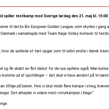
 spiller testkamp mod Sverige lørdag den 21. maj kl. 15:00
erne til dette års European Golden League, som skydes i gang a
 Danmark i samarbejde med Team Køge Volley inviterer til testk
hvor de spillede et tæt opgør, som til sidst endte i dansk triumf
i spil og fik skabt en flot debut for de nye spillere også. Man ku
kan komme ud af opstillinger – det skal vi have ændret på til næs
kan tilføje på banen. Hvis vi skal vinde flere kampe i streg, kræve
ninger. Det arbejder vi videre med i returkampen i Køge.”
rige.