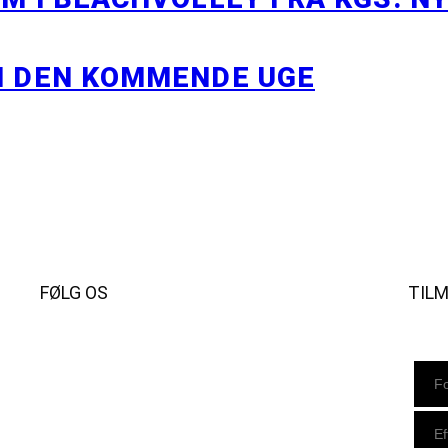
I DEN KOMMENDE UGE
FØLG OS
TIL
Instagram
https://www.facebook.com/danishbeachvolleytour
LinkedIn