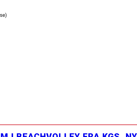
lse)
M I BEACHVOLLEY FRA KGS. N