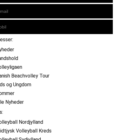
resser:
yheder
andshold
olleyligaen
anish Beachvolley Tour
ids og Ungdom
ommer
lle Nyheder
s:
olleyball Nordjylland
idtjysk Volleyball Kreds
olleyball Sydjylland