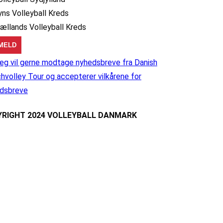
yns Volleyball Kreds
jællands Volleyball Kreds
eg vil gerne modtage nyhedsbreve fra Danish
hvolley Tour og accepterer vilkårene for
dsbreve
RIGHT 2024 VOLLEYBALL DANMARK