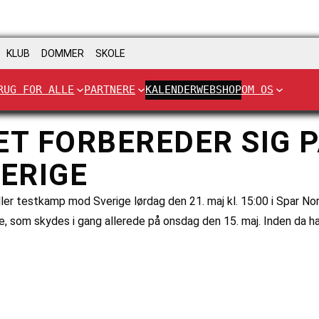
KLUB
DOMMER
SKOLE
RUG FOR ALLE
PARTNERE
KALENDER
WEBSHOP
OM OS
 FORBEREDER SIG P
ERIGE
ller testkamp mod Sverige lørdag den 21. maj kl. 15:00 i Spar No
, som skydes i gang allerede på onsdag den 15. maj. Inden da h