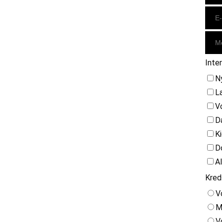
Inte
N
L
V
D
K
D
A
Kred
V
M
V