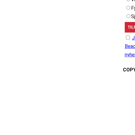
F
S
J
Beac
nyhe
COPY