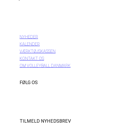
INFORMATION
NYHEDER
KALENDER
VÆRKTØJSKASSEN
KONTAKT OS
OM VOLLEYBALL DANMARK
FØLG OS
Instagram
https://www.facebook.com/danishbeachvolleytour
LinkedIn
TILMELD NYHEDSBREV