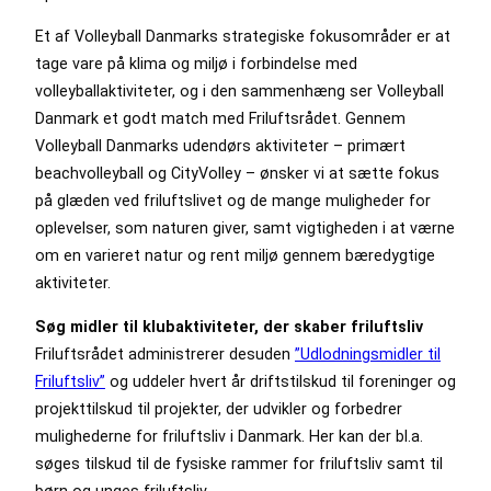
Et af Volleyball Danmarks strategiske fokusområder er at
tage vare på klima og miljø i forbindelse med
volleyballaktiviteter, og i den sammenhæng ser Volleyball
Danmark et godt match med Friluftsrådet. Gennem
Volleyball Danmarks udendørs aktiviteter – primært
beachvolleyball og CityVolley – ønsker vi at sætte fokus
på glæden ved friluftslivet og de mange muligheder for
oplevelser, som naturen giver, samt vigtigheden i at værne
om en varieret natur og rent miljø gennem bæredygtige
aktiviteter.
Søg midler til klubaktiviteter, der skaber friluftsliv
Friluftsrådet administrerer desuden
”Udlodningsmidler til
Friluftsliv”
og uddeler hvert år driftstilskud til foreninger og
projekttilskud til projekter, der udvikler og forbedrer
mulighederne for friluftsliv i Danmark. Her kan der bl.a.
søges tilskud til de fysiske rammer for friluftsliv samt til
børn og unges friluftsliv.