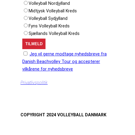
Volleyball Nordjylland
Midtjysk Volleyball Kreds
Volleyball Sydjylland
Fyns Volleyball Kreds
Sjællands Volleyball Kreds
Jeg vil gerne modtage nyhedsbreve fra
Danish Beachvolley Tour og accepterer
vilkårene for nyhedsbreve
Privatlivspolitik
COPYRIGHT 2024 VOLLEYBALL DANMARK