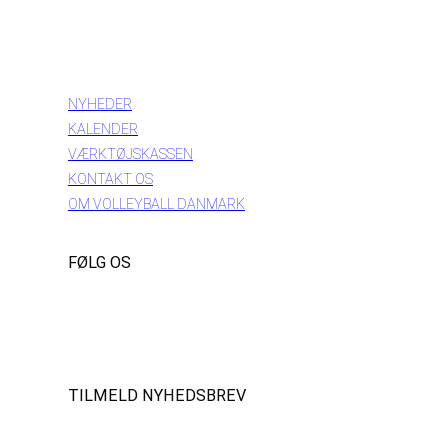
INFORMATION
NYHEDER
KALENDER
VÆRKTØJSKASSEN
KONTAKT OS
OM VOLLEYBALL DANMARK
FØLG OS
Instagram
https://www.facebook.com/danishbeachvolleytour
LinkedIn
TILMELD NYHEDSBREV