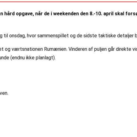
en hård opgave, når de i weekenden den 8.-10. april skal for
il onsdag, hvor sammenspillet og de sidste taktiske detaljer b
iet og værtsnationen Rumænien. Vinderen af puljen går direkte v
runde (endnu ikke planlagt).
ven.