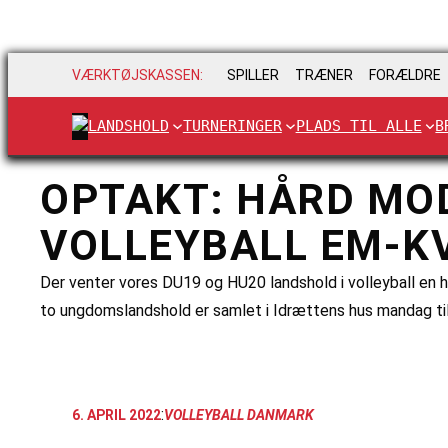
VÆRKTØJSKASSEN:
SPILLER
TRÆNER
FORÆLDRE
LANDSHOLD
TURNERINGER
PLADS TIL ALLE
B
OPTAKT: HÅRD MOD
VOLLEYBALL EM-KV
Der venter vores DU19 og HU20 landshold i volleyball en h
to ungdomslandshold er samlet i Idrættens hus mandag til
:
6. APRIL 2022
VOLLEYBALL DANMARK