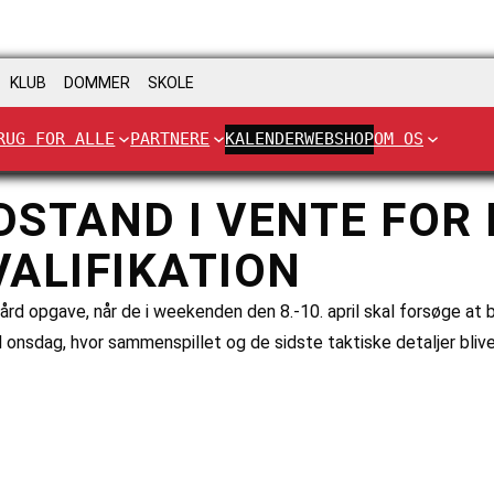
KLUB
DOMMER
SKOLE
RUG FOR ALLE
PARTNERE
KALENDER
WEBSHOP
OM OS
STAND I VENTE FOR 
ALIFIKATION
ård opgave, når de i weekenden den 8.-10. april skal forsøge at
 onsdag, hvor sammenspillet og de sidste taktiske detaljer bliv